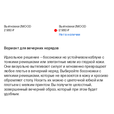
Вьетнамки 2MOOD
Вьетнамки 2MOOD
2 980
₽
2 980
₽
+
1
Нет в наличии
Вариант для вечерних нарядов
Идеальное решение — босоножки на устойчивом каблуке с
тонкими ремешками или элегантные мюли из гладкой кожи.
Они визуально вытягивают силуэт и мгновенно превращают
любое платье в вечерний наряд. Выбирайте босоножки с
мягкими ремешками, которые не врезаются в кожу и красиво
обрамляют стопу. Носить их можно с цветочной юбкой или
платьем с мелким принтом. Вы получите целостный,
завершенный вечерний образ, который при этом будет
удобным.