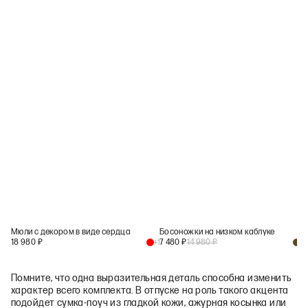
Мюли с декором в виде сердца
Босоножки на низком каблуке
18 980
₽
7 480
₽
14 980
₽
+
1
+
2
Помните, что одна выразительная деталь способна изменить
характер всего комплекта. В отпуске на роль такого акцента
подойдет сумка‑поуч из гладкой кожи, ажурная косынка или