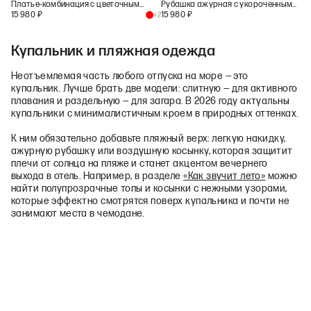
Платье-комбинация с цветочным принтом
Рубашка ажурная с укороченным рукавом
15 980
₽
15 980
₽
+
2
+
1
Купальник и пляжная одежда
Неотъемлемая часть любого отпуска на море — это
купальник. Лучше брать две модели: слитную — для активного
плавания и раздельную — для загара. В 2026 году актуальны
купальники с минималистичным кроем в природных оттенках.
К ним обязательно добавьте пляжный верх: легкую накидку,
ажурную рубашку или воздушную косынку, которая защитит
плечи от солнца на пляже и станет акцентом вечернего
выхода в отель. Например, в разделе
«Как звучит лето»
можно
найти полупрозрачные топы и косынки с нежными узорами,
которые эффектно смотрятся поверх купальника и почти не
занимают места в чемодане.