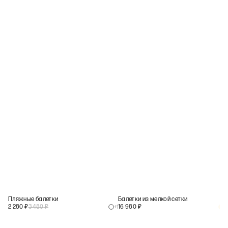
Пляжные балетки
Балетки из мелкой сетки
2 280
₽
3 480
₽
16 980
₽
+
1
+
1