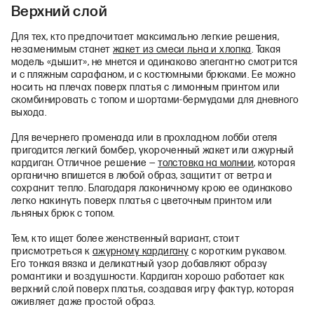
Верхний слой
Для тех, кто предпочитает максимально легкие решения,
незаменимым станет
жакет из смеси льна и хлопка
. Такая
модель «дышит», не мнется и одинаково элегантно смотрится
и с пляжным сарафаном, и с костюмными брюками. Ее можно
носить на плечах поверх платья с лимонным принтом или
скомбинировать с топом и шортами‑бермудами для дневного
выхода.
Для вечернего променада или в прохладном лобби отеля
пригодится легкий бомбер, укороченный жакет или ажурный
кардиган. Отличное решение —
толстовка на молнии
, которая
органично впишется в любой образ, защитит от ветра и
сохранит тепло. Благодаря лаконичному крою ее одинаково
легко накинуть поверх платья с цветочным принтом или
льняных брюк с топом.
Тем, кто ищет более женственный вариант, стоит
присмотреться к
ажурному кардигану
с коротким рукавом.
Его тонкая вязка и деликатный узор добавляют образу
романтики и воздушности. Кардиган хорошо работает как
верхний слой поверх платья, создавая игру фактур, которая
оживляет даже простой образ.