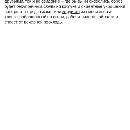
друзьями, так и на свидание — где бы вы ни оказались, образ
будет безупречным. Обувь на каблуке и акцентные украшения
завершат наряд, а жакет или
кардиган
из смеси льна и
хлопка, наброшенный на плечи, добавит многослойности и
спасет от вечерней прохлады.