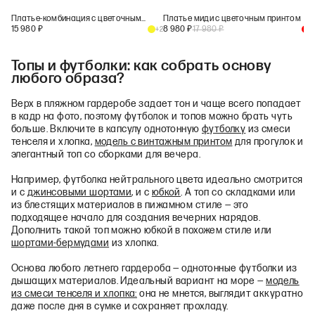
Платье-комбинация с цветочным принтом
Платье миди с цветочным принтом
15 980
₽
8 980
₽
17 980
₽
+
2
+
1
Топы и футболки: как собрать основу
любого образа?
Верх в пляжном гардеробе задает тон и чаще всего попадает
в кадр на фото, поэтому футболок и топов можно брать чуть
больше. Включите в капсулу однотонную
футболку
из смеси
тенселя и хлопка,
модель с винтажным принтом
для прогулок и
элегантный топ со сборками для вечера.
Например, футболка нейтрального цвета идеально смотрится
и с
джинсовыми шортами
, и с
юбкой
. А топ со складками или
из блестящих материалов в пижамном стиле — это
подходящее начало для создания вечерних нарядов.
Дополнить такой топ можно юбкой в похожем стиле или
шортами‑бермудами
из хлопка.
Основа любого летнего гардероба — однотонные футболки из
дышащих материалов. Идеальный вариант на море —
модель
из смеси тенселя и хлопка:
она не мнется, выглядит аккуратно
даже после дня в сумке и сохраняет прохладу.