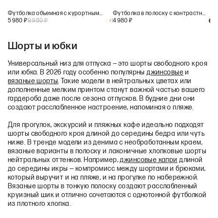
Футболка объемная с курортным принтом
Футболка в полоску с контрастным воротником
5 980
₽
9 980
₽
4 980
₽
+
1
+
1
Шорты и юбки
Универсальный низ для отпуска — это шорты свободного кроя
или юбка. В 2026 году особенно популярны
джинсовые
и
вязаные шорты
. Такие модели в нейтральных цветах или
дополненные мелким принтом станут важной частью вашего
гардероба даже после сезона отпусков. В будние дни они
создают расслабленное настроение, напоминая о пляже.
Для прогулок, экскурсий и пляжных кафе идеально подходят
шорты свободного кроя длиной до середины бедра или чуть
ниже. В тренде модели из денима с необработанным краем,
вязаные варианты в полоску и лаконичные хлопковые шорты
нейтральных оттенков. Например,
джинсовые капри
длиной
до середины икры — компромисс между шортами и брюками,
который выручит и на пляже, и на прогулке по набережной.
Вязаные шорты в тонкую полоску создают расслабленный
круизный шик и отлично сочетаются с однотонной футболкой
из плотного хлопка.