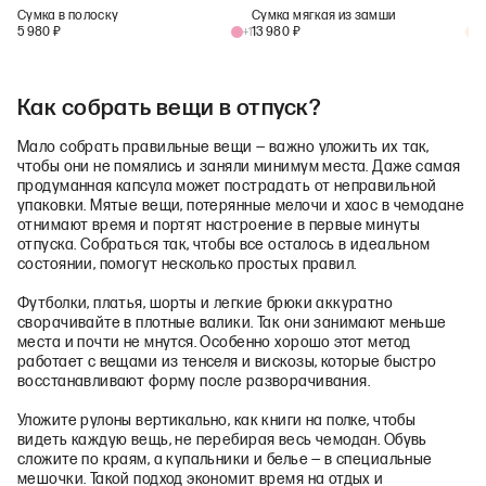
Сумка в полоску
Сумка мягкая из замши
5 980
₽
13 980
₽
+
1
+
1
Как собрать вещи в отпуск?
Мало собрать правильные вещи — важно уложить их так,
чтобы они не помялись и заняли минимум места. Даже самая
продуманная капсула может пострадать от неправильной
упаковки. Мятые вещи, потерянные мелочи и хаос в чемодане
отнимают время и портят настроение в первые минуты
отпуска. Собраться так, чтобы все осталось в идеальном
состоянии, помогут несколько простых правил.
Футболки, платья, шорты и легкие брюки аккуратно
сворачивайте в плотные валики. Так они занимают меньше
места и почти не мнутся. Особенно хорошо этот метод
работает с вещами из тенселя и вискозы, которые быстро
восстанавливают форму после разворачивания.
Уложите рулоны вертикально, как книги на полке, чтобы
видеть каждую вещь, не перебирая весь чемодан. Обувь
сложите по краям, а купальники и белье — в специальные
мешочки. Такой подход экономит время на отдых и