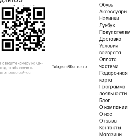
для iOS
Обувь
или Android.
Аксессуары
Новинки
Лукбук
Покупателям
Доставка
Условия
возврата
Оплата
Наведите камеру на QR-
частями
Telegram
ВКонтакте
код, чтобы скачать
его прямо сейчас
Подарочная
карта
Программа
лояльности
Блог
О компании
О нас
Отзывы
Контакты
Магазины