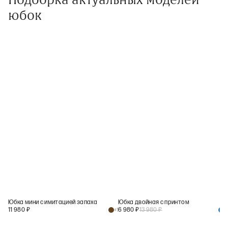
юбок
Юбка мини с имитацией запаха
Юбка двойная с принтом
11 980
₽
6 980
₽
13 980
₽
+
1
+
1