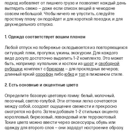
подход избавляет от лишнего груза и позволяет каждый день
выглядеть свежо — даже если список вещей в чемодане
совсем небольшой. Чтобы ничего не упустить, следуйте
простому плану: он подойдет и для короткой поездки, и для
двухнедельного отпуска.
1. Одежда соответствует вашим планам
Любой отпуск на побережье складывается из повторяющихся
ситуаций: пляж, прогулки, ужины, экскурсии. Для каждого
вида досуга достаточно выделить 1–2 комплекта. Это может
быть, например: купальник и костюм из
шорт
и
свободной
рубашки
; комплект с
брюками
— для прохладных вечеров;
длинный яркий
сарафан
либо
юбка
и
топ
в пижамном стиле.
2. Есть основные и акцентные цвета
Определите базовую цветовую гамму: белый, молочный,
песочный, светло-голубой. Эти оттенки легко сочетаются
между собой, создают ощущение свежести и прекрасно
смотрятся на фото. Затем добавьте 1–2 стильных акцента:
коралловый, бирюзовый, лавандовый или терракотовый.
Такие цвета можно ввести через аксессуары, обувь или
одежду для второго слоя — они зададут настроение образу.