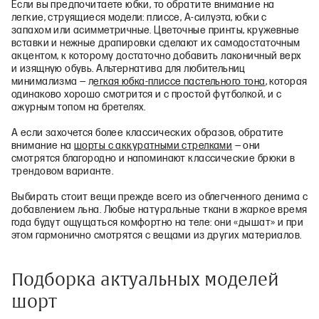
Если вы предпочитаете юбки, то обратите внимание на
легкие, струящиеся модели: плиссе, А‑силуэта, юбки с
запахом или асимметричные. Цветочные принты, кружевные
вставки и нежные драпировки сделают их самодостаточным
акцентом, к которому достаточно добавить лаконичный верх
и изящную обувь. Альтернатива для любительниц
минимализма — л
егкая юбка‑плиссе пастельного тона
, которая
одинаково хорошо смотрится и с простой футболкой, и с
ажурным топом на бретелях.
А если захочется более классических образов, обратите
внимание на
шорты с аккуратными стрелками
— они
смотрятся благородно и напоминают классические брюки в
трендовом варианте.
Выбирать стоит вещи прежде всего из облегченного денима с
добавлением льна. Любые натуральные ткани в жаркое время
года будут ощущаться комфортно на теле: они «дышат» и при
этом гармонично смотрятся с вещами из других материалов.
Подборка актуальных моделей
шорт