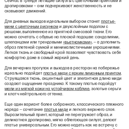
Сейчас в тренде летящие силуэты с цветочными принтами и
драпировками — они подчеркивают женственность и не
сковывают движений.
Для дневных выходов идеальным выбором станет
платье-
мини с цветочным рисунком
и двухслойным подолом с
рюшами, выполненное из приятной смесовой ткани. Его
можно сочетать с обувью на плоской подошве: сандалиями,
шлепанцами или трендовыми
«вьетнамками»
, — а дополнить
образ плетеной сумкой и минималистичными украшениями.
Легкая ткань и свободный крой позволяют чувствовать себя
комфортно даже в самый жаркий день.
Для вечерних прогулок и выходов в ресторан на побережье
идеально подойдет
платье миди с ярким лимонным принтом
.
Струящаяся ткань, акцентный цвет и элегантная длина миди
создают ощущение праздника. К такому платью подойдут
мюли из мягкой кожи на устойчивом каблуке
, золотые серьги
и клатч нейтрального оттенка.
Еще один вариант более собранного, классического пляжного
наряда — сочетание
платья миди
и легкого верхнего слоя.
Выразительный принт, который не перегружает образ, и
деликатная драпировка, мягко облегающая силуэт, делают
платье универсальным. Его можно надеть как на встречу с