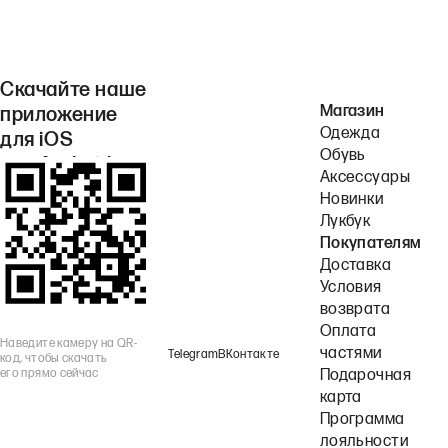
Скачайте наше
Магазин
приложение
Одежда
для iOS
Обувь
или Android.
Аксессуары
Новинки
Лукбук
Покупателям
Доставка
Условия
возврата
Оплата
Наведите камеру на QR-
частями
Telegram
ВКонтакте
код, чтобы скачать
его прямо сейчас
Подарочная
карта
Программа
лояльности