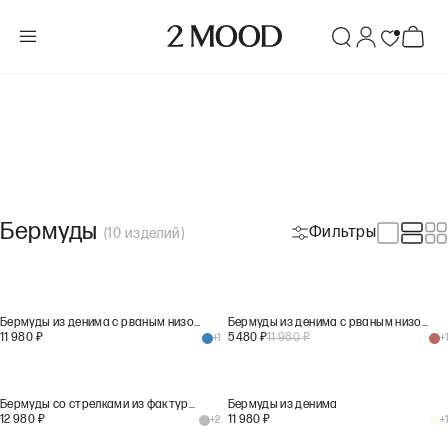
Бермуды
Фильтры
(
10
изделий
)
Бермуды из денима с рваным низом
Бермуды из денима с рваным низом
11 980
₽
5 480
₽
11 980
₽
+
1
+
1
Бермуды со стрелками из фактурной шерсти
Бермуды из денима
12 980
₽
11 980
₽
+
2
+
1