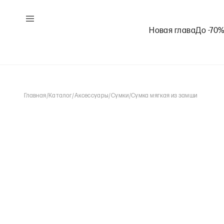
Новая глава
До -70
Главная
/
Каталог
/
Аксессуары
/
Сумки
/
Сумка мягкая из замши