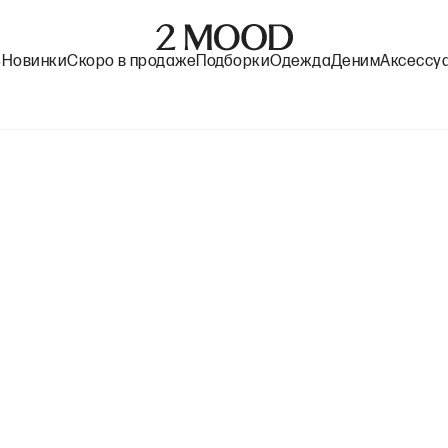
%
Новинки
Скоро в продаже
Подборки
Одежда
Деним
Аксессу