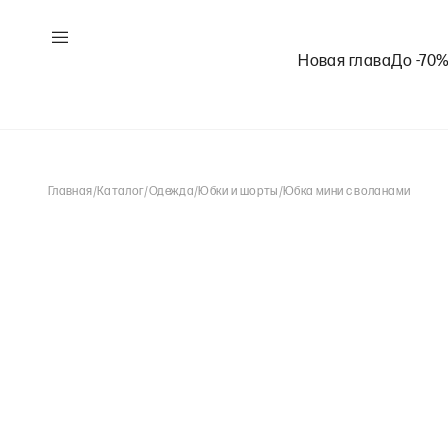
Новая глава
До -70
Главная
/
Каталог
/
Одежда
/
Юбки и шорты
/
Юбка мини с воланами