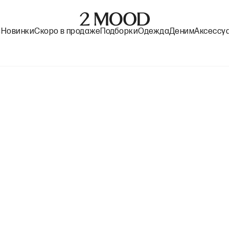
%
Новинки
Скоро в продаже
Подборки
Одежда
Деним
Аксессу