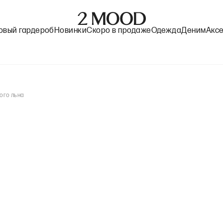
овый гардероб
Новинки
Скоро в продаже
Одежда
Деним
Акс
ого льна