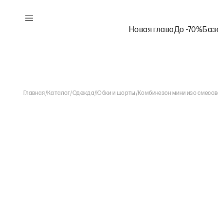
Новая глава
До -70%
Баз
Главная
/
Каталог
/
Одежда
/
Юбки и шорты
/
Комбинезон мини изо смесов