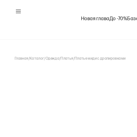
Новая глава
До -70%
Баз
Главная
/
Каталог
/
Одежда
/
Платья
/
Платье миди с драпировками