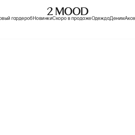
овый гардероб
Новинки
Скоро в продаже
Одежда
Деним
Акс