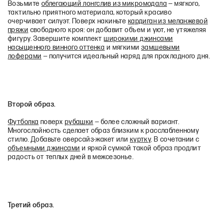
Возьмите
облегающий лонгслив из микромодала
— мягкого,
тактильно приятного материала, который красиво
очерчивает силуэт. Поверх накиньте
кардиган из меланжевой
пряжи
свободного кроя: он добавит объем и уют, не утяжеляя
фигуру. Завершите комплект
широкими джинсами
насыщенного винного оттенка
и мягкими
замшевыми
лоферами
— получится идеальный наряд для прохладного дня.
Второй образ.
Футболка
поверх
рубашки
— более сложный вариант.
Многослойность сделает образ близким к расслабленному
стилю. Добавьте оверсайз-жакет или
куртку
. В сочетании с
объемными джинсами
и яркой сумкой такой образ продлит
радость от теплых дней в межсезонье.
Третий образ.