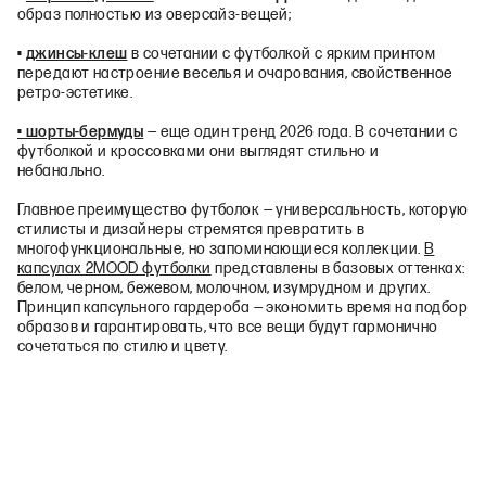
образ полностью из оверсайз-вещей;
•
джинсы-клеш
в сочетании с футболкой с ярким принтом
передают настроение веселья и очарования, свойственное
ретро-эстетике.
• шорты-бермуды
— еще один тренд 2026 года. В сочетании с
футболкой и кроссовками они выглядят стильно и
небанально.
Главное преимущество футболок — универсальность, которую
стилисты и дизайнеры стремятся превратить в
многофункциональные, но запоминающиеся коллекции.
В
капсулах 2MOOD футболки
представлены в базовых оттенках:
белом, черном, бежевом, молочном, изумрудном и других.
Принцип капсульного гардероба — экономить время на подбор
образов и гарантировать, что все вещи будут гармонично
сочетаться по стилю и цвету.