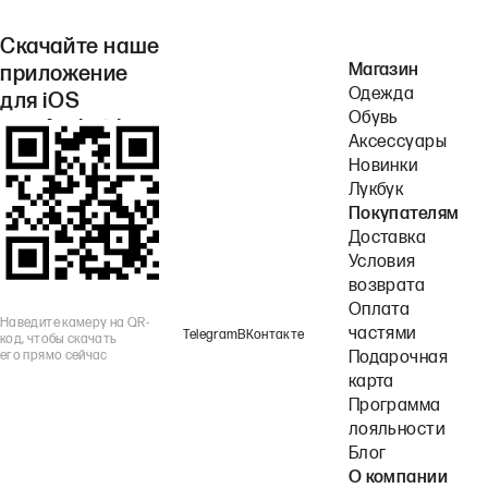
Скачайте наше
Магазин
приложение
Одежда
для iOS
Обувь
или Android.
Аксессуары
Новинки
Лукбук
Покупателям
Доставка
Условия
возврата
Оплата
Наведите камеру на QR-
частями
Telegram
ВКонтакте
код, чтобы скачать
его прямо сейчас
Подарочная
карта
Программа
лояльности
Блог
О компании