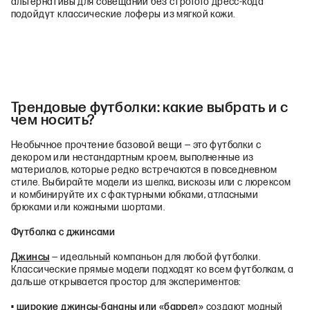
альтернативы для совещаний без строгого дресс-кода
подойдут классические лоферы из мягкой кожи.
Трендовые футболки: какие выбрать и с
чем носить?
Необычное прочтение базовой вещи — это футболки с
декором или нестандартным кроем, выполненные из
материалов, которые редко встречаются в повседневном
стиле. Выбирайте модели из шелка, вискозы или с люрексом
и комбинируйте их с фактурными юбками, атласными
брюками или кожаными шортами.
Футболка с джинсами
Джинсы
— идеальный компаньон для любой футболки.
Классические прямые модели подходят ко всем футболкам, а
дальше открывается простор для экспериментов:
•
широкие джинсы
-бананы или «баррел»
создают модный