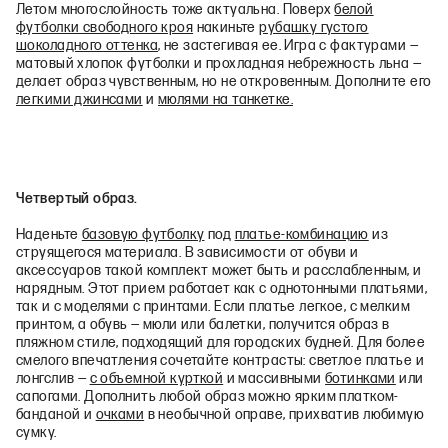
Летом многослойность тоже актуальна. Поверх
белой
футболки свободного кроя
накиньте
рубашку густого
шоколадного оттенка
, не застегивая ее. Игра с фактурами —
матовый хлопок футболки и прохладная небрежность льна —
делает образ чувственным, но не откровенным. Дополните его
легкими джинсами
и
мюлями на танкетке.
Четвертый образ.
Наденьте
базовую футболку
под
платье-комбинацию
из
струящегося материала. В зависимости от обуви и
аксессуаров такой комплект может быть и расслабленным, и
нарядным. Этот прием работает как с однотонными платьями,
так и с моделями с принтами. Если платье легкое, с мелким
принтом, а обувь — мюли или балетки, получится образ в
пляжном стиле, подходящий для городских будней. Для более
смелого впечатления сочетайте контрасты: светлое платье и
лонгслив —
с объемной курткой
и массивными
ботинками
или
сапогами. Дополнить любой образ можно ярким платком-
банданой и
очками
в необычной оправе, прихватив любимую
сумку.