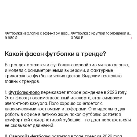
Футболка из хлопка с эффектом варки
Футболка с круглой горловиной из хлопка с модалом
9 980
₽
3 980
₽
+
1
Какой фасон футболки в тренде?
В трендах остаются и футболки-оверсайз из мягкого хлопка,
и модели с асимметричными вырезами, и фактурные
трикотажные футболки ярких цветов. Выделим несколько
главных трендов.
1.
Футболка-поло
переживает второе рождение в 2026 году.
Этот фасон, позаимствованный из спорта, стал символом
элегантного кэжуала. Поло хорошо сочетается с
классическими костюмами и лоферами. Она идеальна для
работы в офисе в летнюю жару: такая футболка остается
комфортной альтернативой рубашке — не дает перегреться и
не сковывает движений.
2.
Оверсайз-футболка
остается в топе трендов 2026 года.