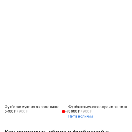
Футболка мужского кроя с винтажным принтом
Футболка мужского кроя с винтажным принтом
5 480
₽
7 980
₽
3 980
₽
7 980
₽
+
2
Нет в наличии