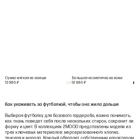
Сумка мягкая из замши
Большая косметичка из кожи
13 980
₽
12 980
₽
+
1
+
1
Как ухаживать за футболкой, чтобы она жила дольше
Выбирая футболку для базового гардероба, важно понимать,
как ткань поведет себя после нескольких стирок, сохранит ли
форму и цвет. В коллекциях 2MOOD представлены модели из
трех ключевых материалов: мерсеризованного хлопка,
тенселя и модала. Каждый обладает собственным характером