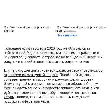
Футболка свободного кроя из лиоцелла
Футболка свободного кроя из лиоцелла
4 980
₽
1 480
₽
4 980
₽
+
1
Нет в наличии
Повседневная футболка в 2026 году не обязана быть
нейтральной. Модель с винтажным принтом — пример того,
как одна вещь задает настроение на весь день. Выцветший
рисунок и мягкий хлопок отсылают к ретроэстетике.
Для теплого дня альтернативой
джинсам
станут
бермуды со
стрелками из фактурной шерсти
. Такой крой идеально
сочетает элементы классики и кэжуала, делая шорты-
бермуды удобным элементом множества образов. Сверху
можно надеть
бомбер из водоотталкивающего хлопка
или
рубашку — если погода потребует дополнительного слоя.
Обувь
в повседневном образе должна быть удобной:
подойдут лоферы или кеды.