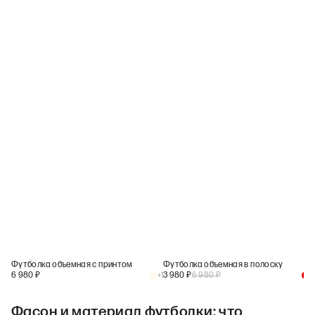
Футболка объемная с принтом
Футболка объемная в полоску
6 980
₽
3 980
₽
6 980
₽
+
1
+
1
Фасон и материал футболки: что