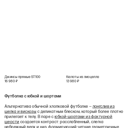
Джинсы прямые ST100
Кюлоты из лиоцелла
16 980
₽
13 980
₽
Футболка с юбкой и шортами
Альтернатива обычной хлопковой футболке —
лонгслив из
шелка и вискозы
с деликатным блеском, который более плотно
прилегает к телу. В паре с
юбкой-шортами из фактурной
шерсти
создается контраст: расслабленный, слегка
небрежный верх и низ, формирующий четкие геометричные