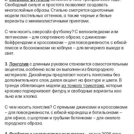
Свободный силуэт и простота позволяют создавать
многослойные образы. Стильно смотрятся однотонные
модели пастельных оттенков, а также черные и белые
варианты с минималистичными принтами.
С чем носить оверсайз-футболку? С велосипедками или
леггинсами — для спортивного образа; с джинсами-
бойфрендами и кроссовками — для повседневности; с юбкой-
плиссе и босоножками на каблуке — для вечернего выхода в
свет.
3.
Лонгслив
с длинным рукавом становится самостоятельным
акцентом, особенно если он выполнен из благородного
материала. Дизайнеры предлагают носить лонгсливы без
дополнительного слоя, делая акцент на фактуре и цвете. В
тренде облегающие модели
из тонкого трикотажа
, которые
красиво подчеркивают фигуру, и свободные варианты изо
льна или хлопка.
С чем носить лонгслив? С прямыми джинсами и кроссовками
— для повседневности, с юбкой-карандаш и ботильонами —
для офиса, с шортами и грубыми ботинками — для смелого
городского образа.