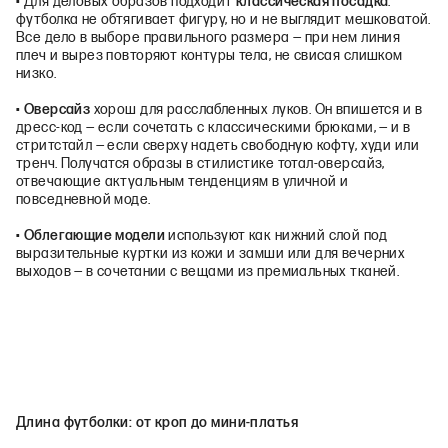
• Для деловых образов подходит
классическая посадка
:
футболка не обтягивает фигуру, но и не выглядит мешковатой.
Все дело в выборе правильного размера — при нем линия
плеч и вырез повторяют контуры тела, не свисая слишком
низко.
•
Оверсайз
хорош для расслабленных луков. Он впишется и в
дресс-код — если сочетать с классическими брюками, — и в
стритстайл — если сверху надеть свободную кофту, худи или
тренч. Получатся образы в стилистике тотал-оверсайз,
отвечающие актуальным тенденциям в уличной и
повседневной моде.
•
Облегающие модели
используют как нижний слой под
выразительные куртки из кожи и замши или для вечерних
выходов — в сочетании с вещами из премиальных тканей.
Длина футболки: от кроп до мини-платья