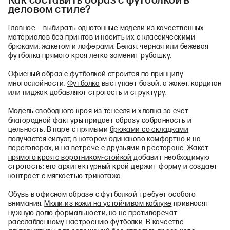
Как составить образ с футболкой в
деловом стиле?
Главное — выбирать однотонные модели из качественных
материалов без принтов и носить их с классическими
брюками, жакетом и лоферами. Белая, черная или бежевая
футболка прямого кроя легко заменит рубашку.
Офисный образ с футболкой строится по принципу
многослойности.
Футболка
выступает базой, а жакет, кардиган
или пиджак добавляют строгость и структуру.
Модель свободного кроя из тенселя и хлопка за счет
благородной фактуры придает образу собранность и
цельность. В паре с прямыми
брюками со складками
получается
силуэт, в котором одинаково комфортно и на
переговорах, и на встрече с друзьями в ресторане.
Жакет
прямого кроя с воротником-стойкой
добавит необходимую
строгость: его архитектурный крой держит форму и создает
контраст с мягкостью трикотажа.
Обувь в офисном образе с футболкой требует особого
внимания.
Мюли из кожи на устойчивом каблуке
привносят
нужную долю формальности, но не противоречат
расслабленному настроению футболки. В качестве