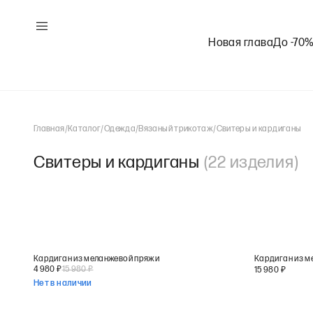
Новая глава
До -70
Главная
/
Каталог
/
Одежда
/
Вязаный трикотаж
/
Свитеры и кардиганы
Свитеры и кардиганы
(
22
изделия
)
Кардиган из меланжевой пряжи
Кардиган из м
4 980
₽
15 980
₽
15 980
₽
Нет в наличии