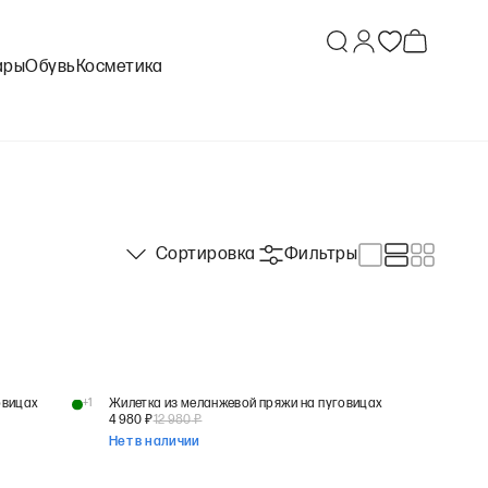
ары
Обувь
Косметика
Сортировка
Фильтры
овицах
+
1
Жилетка из меланжевой пряжи на пуговицах
4 980
₽
12 980
₽
Нет в наличии