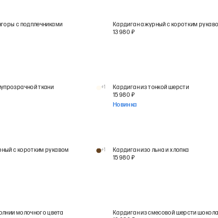
нгоры с подплечниками
Кардиган ажурный с коротким рукав
13 980
₽
лупрозрачной ткани
+
1
Кардиган из тонкой шерсти
15 980
₽
Новинка
ный с коротким рукавом
+
1
Кардиган изо льна и хлопка
15 980
₽
олнии молочного цвета
Кардиган из смесовой шерсти шокол