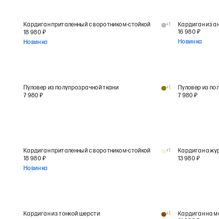
Кардиган приталенный с воротником-стойкой
+
1
Кардиган из а
16 980
₽
18 980
₽
Новинка
Новинка
Пуловер из полупрозрачной ткани
+
1
Пуловер из по
7 980
₽
7 980
₽
Кардиган приталенный с воротником-стойкой
+
1
Кардиган ажур
18 980
₽
13 980
₽
Новинка
Кардиган из тонкой шерсти
+
1
Кардиган на м