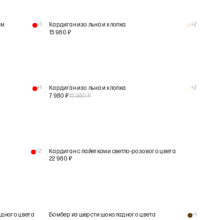
ом
+
1
Кардиган изо льна и хлопка
+
2
15 980
₽
+
1
Кардиган изо льна и хлопка
+
2
7 980
₽
15 980
₽
+
2
Кардиган с пайетками светло-розового цвета
22 980
₽
адного цвета
Бомбер из шерсти шоколадного цвета
+
1