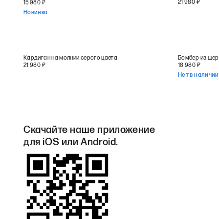
21 980
₽
15 980
₽
Новинка
Кардиган на молнии серого цвета
Бомбер из шер
21 980
₽
18 980
₽
Нет в наличии
Скачайте наше приложение
для iOS или Android.