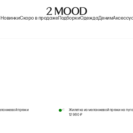
%
Новинки
Скоро в продаже
Подборки
Одежда
Деним
Аксессу
еланжевой пряжи
+
1
Жилетка из меланжевой пряжи на пуг
12 980
₽