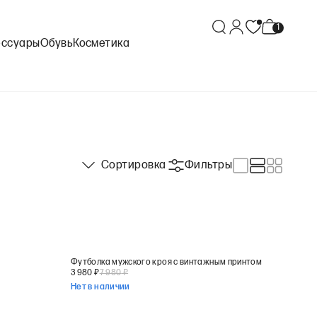
ессуары
Обувь
Косметика
Сортировка
Фильтры
Футболка мужского кроя с винтажным принтом
3 980
₽
7 980
₽
Нет в наличии