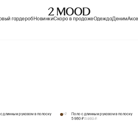
овый гардероб
Новинки
Скоро в продаже
Одежда
Деним
Акс
с длинным рукавом в полоску
+
2
Поло с длинным рукавом в полоску
5 980
₽
11 980
₽