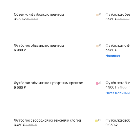
Объемная футболка с принтом
+
1
Футболка объе
3 980
₽
9 980
₽
3 980
₽
6 980
₽
Футболка объемная с принтом
+
1
Футболка по ф
6 980
₽
5 980
₽
Новинка
Футболка объемная с курортным принтом
+
1
Футболка объ
4 980
₽
9 980
₽
9 980
₽
Нет в наличии
Футболка свободная из тенселя и хлопка
+
2
Футболка сво
3 480
₽
4 980
₽
9 980
₽