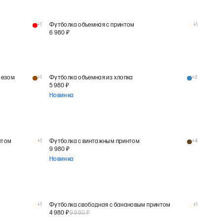
+
1
Футболка объемная с принтом
+
1
6 980
₽
резом
+
1
Футболка объемная из хлопка
+
2
5 980
₽
Новинка
нтом
+
1
Футболка с винтажным принтом
+
4
9 980
₽
Новинка
+
1
Футболка свободная с банановым принтом
+
1
4 980
₽
9 980
₽