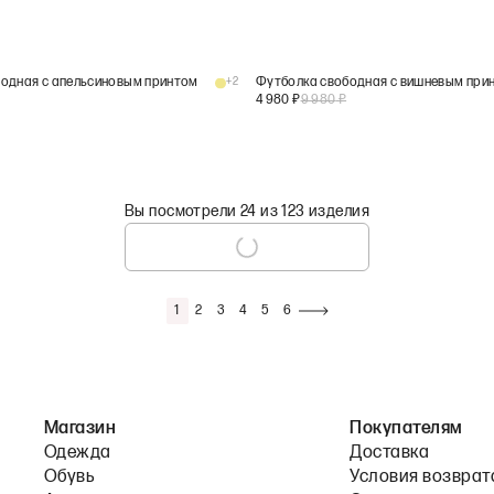
одная с апельсиновым принтом
+
2
Футболка свободная с вишневым при
4 980
₽
9 980
₽
Вы посмотрели 24 из 123 изделия
1
2
3
4
5
6
Магазин
Покупателям
Одежда
Доставка
Обувь
Условия возврат