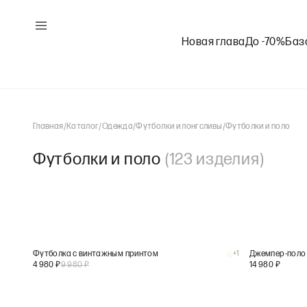
Новая глава
До -70%
Баз
Главная
/
Каталог
/
Одежда
/
Футболки и лонгсливы
/
Футболки и поло
Футболки и поло
(
123
изделия
)
Футболка с винтажным принтом
+
1
Джемпер-поло 
4 980
₽
9 980
₽
14 980
₽