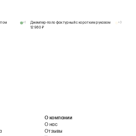
нтом
+
1
Джемпер-поло фактурный с коротким рукавом
+
3
12 980
₽
О компании
О нас
а
Отзывы