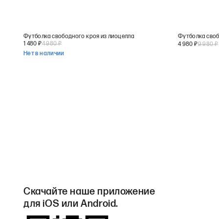
Футболка свободного кроя из лиоцелла
Футболка своб
1 480
₽
4 980
₽
4 980
₽
9 980
₽
Нет в наличии
Скачайте наше приложение
для iOS или Android.