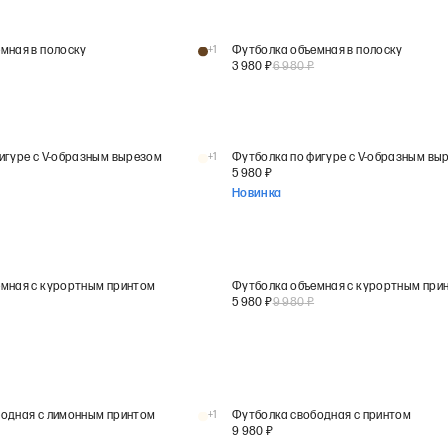
мная в полоску
+
1
Футболка объемная в полоску
3 980
₽
6 980
₽
игуре с V-образным вырезом
+
1
Футболка по фигуре с V-образным вы
5 980
₽
Новинка
емная с курортным принтом
Футболка объемная с курортным при
5 980
₽
9 980
₽
бодная с лимонным принтом
+
1
Футболка свободная с принтом
9 980
₽