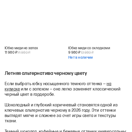
Юбка миди на запах
Юбка миди со складками
11 980
₽
14 980
₽
9 980
₽
13 980
₽
Нет в наличии
Летняя альтернатива черному цвету
Если выбрать юбку насыщенного темного оттенка —
на
кулиске
или с запахом — она легко заменяет классический
черный цвет в гардеробе.
Шоколадный и глубокий коричневый становятся одной из
ключевых альтернатив черному в 2026 году. Эти оттенки
выглядят мягче и сложнее за счет игры света и текстуры
ткани.
Темный шоколад, кофейные и бежевые оттенки универсальны: