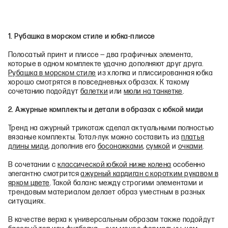
1. Рубашка в морском стиле и юбка-плиссе
Полосатый принт и плиссе — два графичных элемента,
которые в одном комплекте удачно дополняют друг друга.
Рубашка в морском стиле
из хлопка и плиссированная юбка
хорошо смотрятся в повседневных образах. К такому
сочетанию подойдут
балетки
или
мюли на танкетке
.
2. Ажурные комплекты и детали в образах с юбкой миди
Тренд на ажурный трикотаж сделал актуальными полностью
вязаные комплекты. Тотал-лук можно составить из
платья
длины миди
, дополнив его
босоножками
,
сумкой
и
очками
.
В сочетании с
классической юбкой ниже колена
особенно
элегантно смотрится
ажурный кардиган с коротким рукавом в
ярком цвете
. Такой баланс между строгими элементами и
трендовым материалом делает образ уместным в разных
ситуациях.
В качестве верха к универсальным образам также подойдут