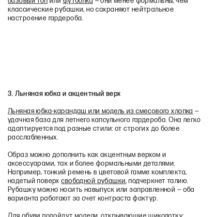
базовый топ
или
футболка
— они менее формальны, чем
классические рубашки, но сохраняют нейтральное
настроение гардероба.
3. Льняная юбка и акцентный верх
Льняная юбка-карандаш или модель из смесового хлопка
—
удачная база для летнего капсульного гардероба. Она легко
адаптируется под разные стили: от строгих до более
расслабленных.
Образ можно дополнить как акцентным верхом и
аксессуарами, так и более формальными деталями.
Например, тонкий ремень в цветовой гамме комплекта,
надетый поверх
свободной рубашки
, подчеркнет талию.
Рубашку можно носить навыпуск или заправленной — оба
варианта работают за счет контраста фактур.
Для обуви подойдут модели, открывающие щиколотку: