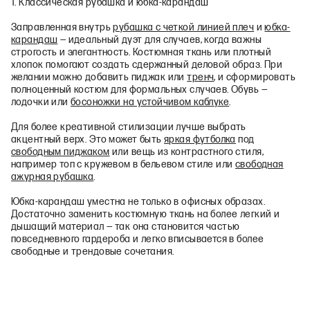
1. Классическая рубашка и юбка-карандаш
Заправленная внутрь
рубашка с четкой линией плеч
и
юбка-
карандаш
— идеальный дуэт для случаев, когда важны
строгость и элегантность. Костюмная ткань или плотный
хлопок помогают создать сдержанный деловой образ. При
желании можно добавить пиджак или
тренч
, и сформировать
полноценный костюм для формальных случаев. Обувь —
лодочки или
босоножки на устойчивом каблуке
.
Для более креативной стилизации лучше выбрать
акцентный верх. Это может быть
яркая футболка
под
свободным пиджаком
или вещь из контрастного стиля,
например топ с кружевом в бельевом стиле или
свободная
ажурная рубашка
.
Юбка-карандаш уместна не только в офисных образах.
Достаточно заменить костюмную ткань на более легкий и
дышащий материал — так она становится частью
повседневного гардероба и легко вписывается в более
свободные и трендовые сочетания.