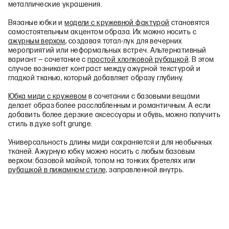
металлические украшения.
Вязаные юбки и
модели с кружевной фактурой
становятся
самостоятельным акцентом образа. Их можно носить с
ажурным верхом
, создавая тотал-лук для вечерних
мероприятий или неформальных встреч. Альтернативный
вариант — сочетание с
простой хлопковой рубашкой
. В этом
случае возникает контраст между ажурной текстурой и
гладкой тканью, который добавляет образу глубину.
Юбка миди с кружевом
в сочетании с базовыми вещами
делает образ более расслабленным и романтичным. А если
добавить более дерзкие аксессуары и обувь, можно получить
стиль в духе soft grunge.
Универсальность длины миди сохраняется и для необычных
тканей. Ажурную юбку можно носить с любым базовым
верхом: базовой майкой, топом на тонких бретелях или
рубашкой в пижамном стиле,
заправленной внутрь.