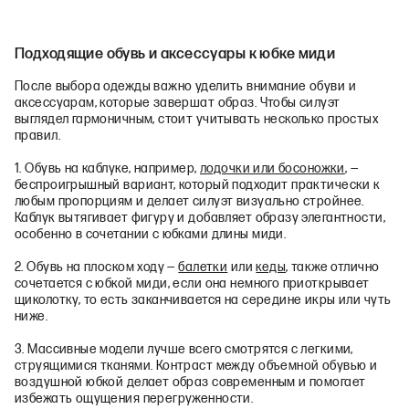
Подходящие обувь и аксессуары к юбке миди
После выбора одежды важно уделить внимание обуви и
аксессуарам, которые завершат образ. Чтобы силуэт
выглядел гармоничным, стоит учитывать несколько простых
правил.
1. Обувь на каблуке, например,
лодочки или босоножки
, —
беспроигрышный вариант, который подходит практически к
любым пропорциям и делает силуэт визуально стройнее.
Каблук вытягивает фигуру и добавляет образу элегантности,
особенно в сочетании с юбками длины миди.
2. Обувь на плоском ходу —
балетки
или
кеды
, также отлично
сочетается с юбкой миди, если она немного приоткрывает
щиколотку, то есть заканчивается на середине икры или чуть
ниже.
3. Массивные модели лучше всего смотрятся с легкими,
струящимися тканями. Контраст между объемной обувью и
воздушной юбкой делает образ современным и помогает
избежать ощущения перегруженности.