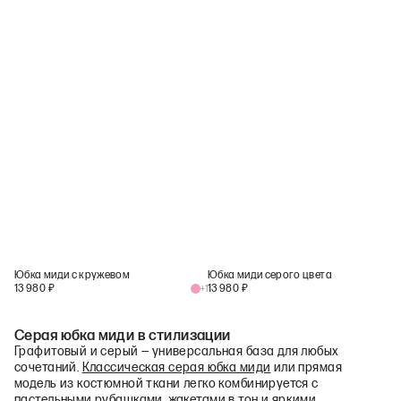
Юбка миди с кружевом
Юбка миди серого цвета
13 980
₽
13 980
₽
+
1
Серая юбка миди в стилизации
Графитовый и серый — универсальная база для любых
сочетаний.
Классическая серая юбка миди
или прямая
модель из костюмной ткани легко комбинируется с
пастельными рубашками, жакетами в тон и яркими