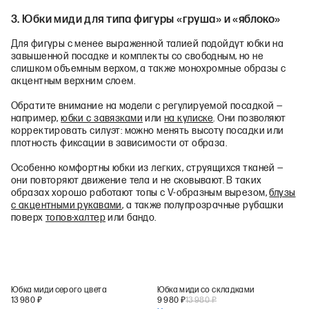
3. Юбки миди для типа фигуры «груша» и «яблоко»
Для фигуры с менее выраженной талией подойдут юбки на
завышенной посадке и комплекты со свободным, но не
слишком объемным верхом, а также монохромные образы с
акцентным верхним слоем.
Обратите внимание на модели с регулируемой посадкой —
например,
юбки с завязками
или
на кулиске
. Они позволяют
корректировать силуэт: можно менять высоту посадки или
плотность фиксации в зависимости от образа.
Особенно комфортны юбки из легких, струящихся тканей —
они повторяют движение тела и не сковывают. В таких
образах хорошо работают топы с V-образным вырезом,
блузы
с акцентными рукавами
, а также полупрозрачные рубашки
поверх
топов-халтер
или бандо.
Юбка миди серого цвета
Юбка миди со складками
13 980
₽
9 980
₽
13 980
₽