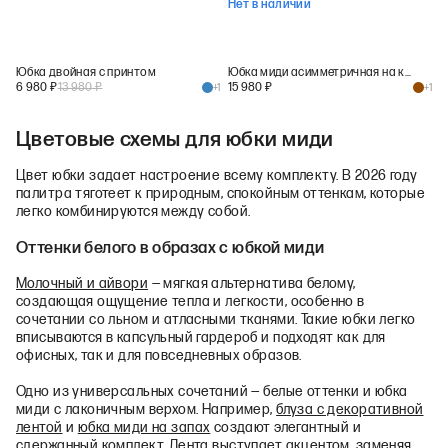
Нет в наличии
Юбка двойная с принтом
Юбка миди асимметричная на кулиске
6 980
₽
13 980
₽
15 980
₽
+
1
+
1
Цветовые схемы для юбки миди
Цвет юбки задает настроение всему комплекту. В 2026 году
палитра тяготеет к природным, спокойным оттенкам, которые
легко комбинируются между собой.
Оттенки белого в образах с юбкой миди
Молочный и айвори
— мягкая альтернатива белому,
создающая ощущение тепла и легкости, особенно в
сочетании со льном и атласными тканями. Такие юбки легко
вписываются в капсульный гардероб и подходят как для
офисных, так и для повседневных образов.
Одно из универсальных сочетаний — белые оттенки и юбка
миди с лаконичным верхом. Например,
блуза с декоративной
лентой
и
юбка миди на запах
создают элегантный и
сдержанный комплект. Лента выступает акцентом, заменяя