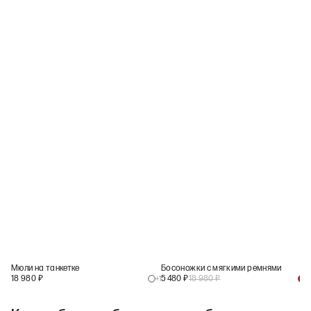
Мюли на танкетке
Босоножки с мягкими ремнями
18 980
₽
5 480
₽
18 980
₽
+
1
+
1