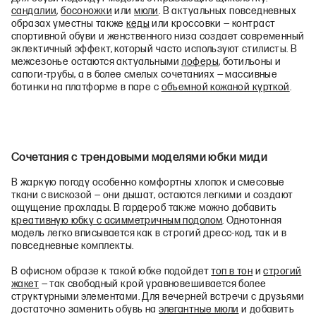
сандалии
,
босоножки
или
мюли
. В актуальных повседневных
образах уместны также
кеды
или кроссовки — контраст
спортивной обуви и женственного низа создает современный
эклектичный эффект, который часто используют стилисты. В
межсезонье остаются актуальными
лоферы
, ботильоны и
сапоги-трубы, а в более смелых сочетаниях — массивные
ботинки на платформе в паре с
объемной кожаной курткой
.
Сочетания с трендовыми моделями юбки миди
В жаркую погоду особенно комфортны хлопок и смесовые
ткани с вискозой — они дышат, остаются легкими и создают
ощущение прохлады. В гардероб также можно добавить
креативную юбку с асимметричным подолом
. Однотонная
модель легко вписывается как в строгий дресс-код, так и в
повседневные комплекты.
В офисном образе к такой юбке подойдет
топ в тон
и
строгий
жакет
— так свободный крой уравновешивается более
структурными элементами. Для вечерней встречи с друзьями
достаточно заменить обувь на
элегантные мюли
и добавить