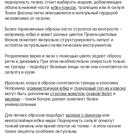
подчеркнуть талию, стоит выбирать модели, добавляющие
объем в нижней части:
юбку-плиссе
, трапецию или А-силуэт.
Такие фасоны легко вписываются в капсульный гардероб
независимо от сезона.
Более гармоничные образы часто строятся на контрасте —
например, юбка и жакет разных цветов. Прием цветовых
блоков помогает визуально структурировать силуэт и
остается актуальным стилистическим инструментом.
Разделение верха и низа с помощью цвета задает образу
ритм и динамику. При этом необязательно опираться только
на тренды — подойдут базовые вещи, если они сочетаются по
силуэту и крою.
Идеально, когда в образе сочетаются тренды и классика.
Например,
асимметричная юбка
и
трендовый топ на кулиске
могут быть дополнены
строгим жакетом
,
сумкой-багет
и
мюлями
— такой баланс делает комплект более
универсальным.
Для летних образов подойдут
модели с принтом
или
многослойные юбки миди. Подчеркнуть силуэт помогут
тонкий ремень или яркий платок на талии — в этом сезоне
такие акценты особенно актуальны.