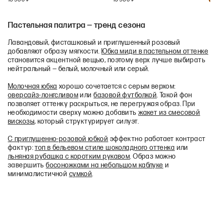
+
1
Пастельная палитра — тренд сезона
Лавандовый, фисташковый и приглушенный розовый
добавляют образу мягкости.
Юбка миди в пастельном оттенке
становится акцентной вещью, поэтому верх лучше выбирать
нейтральный — белый, молочный или серый.
Молочная юбка
хорошо сочетается с серым верхом:
оверсайз-лонгсливом
или
базовой футболкой
. Такой фон
позволяет оттенку раскрыться, не перегружая образ. При
необходимости сверху можно добавить
жакет из смесовой
вискозы
, который структурирует силуэт.
С приглушенно-розовой юбкой
эффектно работает контраст
фактур:
топ в бельевом стиле шоколадного оттенка
или
льняная рубашка с коротким рукавом
. Образ можно
завершить
босоножками на небольшом каблуке
и
минималистичной
сумкой
.