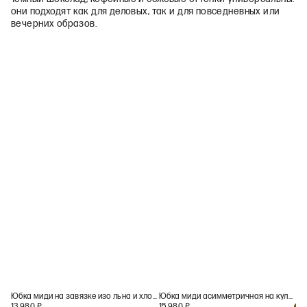
они подходят как для деловых, так и для повседневных или
вечерних образов.
Юбка миди на завязке изо льна и хлопка
Юбка миди асимметричная на кулиске
13 980
₽
15 980
₽