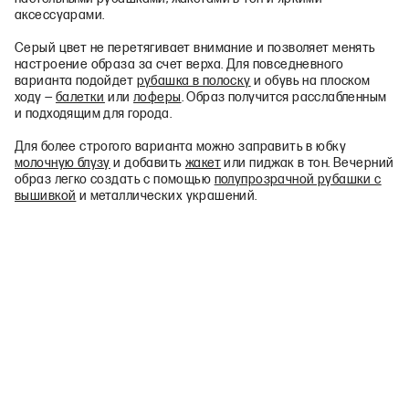
аксессуарами.
Серый цвет не перетягивает внимание и позволяет менять
настроение образа за счет верха. Для повседневного
варианта подойдет
рубашка в полоску
и обувь на плоском
ходу —
балетки
или
лоферы
. Образ получится расслабленным
и подходящим для города.
Для более строгого варианта можно заправить в юбку
молочную блузу
и добавить
жакет
или пиджак в тон. Вечерний
образ легко создать с помощью
полупрозрачной рубашки с
вышивкой
и металлических украшений.