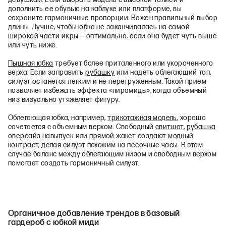
девушкам. Если выбрать модель с высокой талией и
дополнить ее обувью на каблуке или платформе, вы
сохраните гармоничные пропорции. Важен правильный выбор
длины. Лучше, чтобы юбка не заканчивалась на самой
широкой части икры — оптимально, если она будет чуть выше
или чуть ниже.
Пышная юбка
требует более приталенного или укороченного
верха. Если заправить
рубашку
или надеть облегающий топ,
силуэт останется легким и не перегруженным. Такой прием
позволяет избежать эффекта «пирамиды», когда объемный
низ визуально утяжеляет фигуру.
Облегающая юбка, например,
трикотажная модель
, хорошо
сочетается с объемным верхом. Свободный
свитшот
,
рубашка
оверсайз
навыпуск или
прямой жакет
создают модный
контраст, делая силуэт похожим на песочные часы. В этом
случае баланс между облегающим низом и свободным верхом
помогает создать гармоничный силуэт.
Органичное добавление трендов в базовый
гардероб с юбкой миди