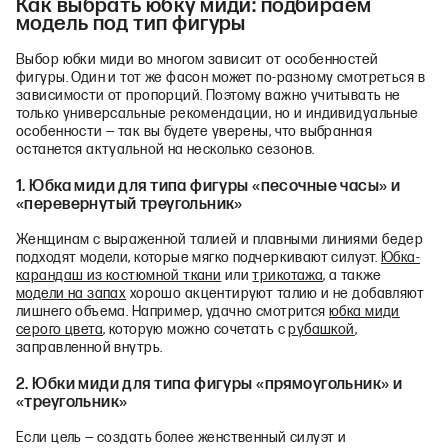
Как выбрать юбку миди: подбираем
модель под тип фигуры
Выбор юбки миди во многом зависит от особенностей
фигуры. Один и тот же фасон может по-разному смотреться в
зависимости от пропорций. Поэтому важно учитывать не
только универсальные рекомендации, но и индивидуальные
особенности — так вы будете уверены, что выбранная
останется актуальной на несколько сезонов.
1. Юбка миди для типа фигуры «песочные часы» и
«перевернутый треугольник»
Женщинам с выраженной талией и плавными линиями бедер
подходят модели, которые мягко подчеркивают силуэт.
Юбка-
карандаш из костюмной ткани
или
трикотажа
, а также
модели на запах
хорошо акцентируют талию и не добавляют
лишнего объема. Например, удачно смотрится
юбка миди
серого цвета
, которую можно сочетать с
рубашкой
,
заправленной внутрь.
2. Юбки миди для типа фигуры «прямоугольник» и
«треугольник»
Если цель — создать более женственный силуэт и