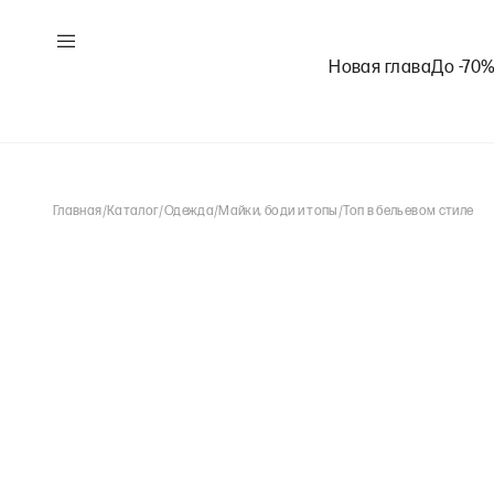
Новая глава
До -70
Главная
/
Каталог
/
Одежда
/
Майки, боди и топы
/
Топ в бельевом стиле