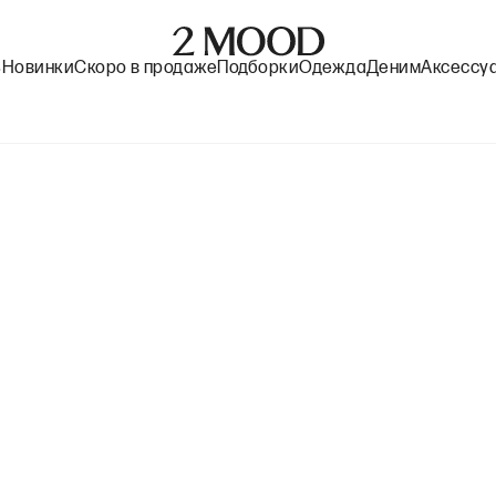
%
Новинки
Скоро в продаже
Подборки
Одежда
Деним
Аксессу