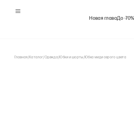
Новая глава
До -70
Главная
/
Каталог
/
Одежда
/
Юбки и шорты
/
Юбка миди серого цвета