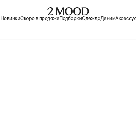
%
Новинки
Скоро в продаже
Подборки
Одежда
Деним
Аксессу