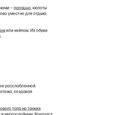
инами —
палаццо
, кюлоты
ково уместно для отдыха,
том
или кейпом. Из обуви
.
лее расслабленной
котажа, создавая
ового топа на тонких
м и многослойным. Контраст