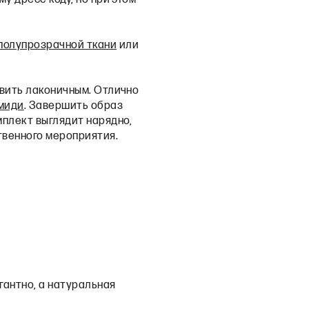
полупрозрачной ткани
или
авить лаконичным. Отлично
миди
. Завершить образ
омплект выглядит нарядно,
твенного мероприятия.
гантно, а натуральная