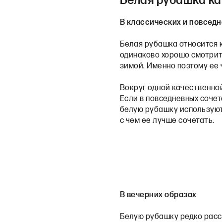
Белая рубашка ка
В классических и повсед
Белая рубашка относится к
одинаково хорошо смотритс
зимой. Именно поэтому ее 
Вокруг одной качественной
Если в повседневных сочет
белую рубашку используют
с чем ее лучше сочетать.
В вечерних образах
Белую рубашку редко расс