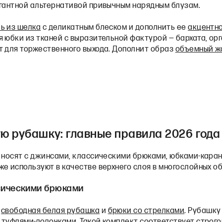
егантной альтернативой привычным нарядным блузам.
ь из шелка
с деликатным блеском и дополнить ее
акцентн
 юбки из тканей с выразительной фактурой — бархата, орг
т для торжественного выхода. Дополнит образ
объемный ж
ую рубашку: главные правила 2026 года
у носят с джинсами, классическими брюками, юбками-кара
е используют в качестве верхнего слоя в многослойных о
сическими брюками
—
свободная белая рубашка
и
брюки со стрелками
. Рубашку
туфлями-лодочками. Такой комплект соответствует строгом