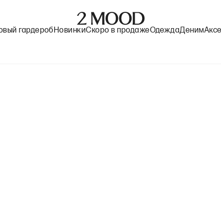
овый гардероб
Новинки
Скоро в продаже
Одежда
Деним
Акс