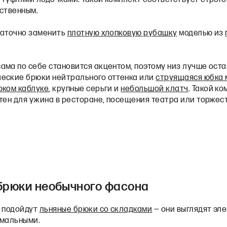
нственным.
таточно заменить
плотную хлопковую рубашку
моделью из
ама по себе становится акцентом, поэтому низ лучше ост
еские брюки нейтрального оттенка или
струящаяся юбка 
оком каблуке
, крупные серьги и
небольшой клатч
. Такой к
стен для ужина в ресторане, посещения театра или торжес
брюки необычного фасона
о подойдут
льняные брюки со складками
— они выглядят эле
рмальными.