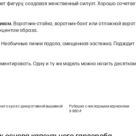
ает фигуру, создавая женственный силуэт. Хорошо сочетае
иком.
Воротник-стойка, воротник-бант или отложной воро
акцентом образа.
.
Необычные линии подола, смещенная застежка. Подходит 
иментировать. Одну и ту же модель можно носить десяткам
ного кроя с декоративной вышивкой
Рубашка с накладными карманами
₽
9 980
₽