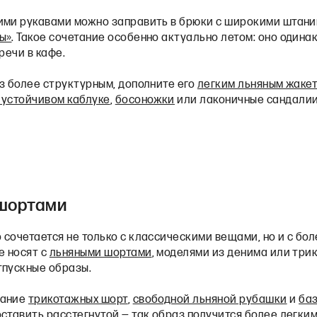
ими рукавами можно заправить в брюки с широкими штан
ы»
. Такое сочетание особенно актуально летом: оно одина
речи в кафе.
з более структурным, дополните его
легким льняным жаке
 устойчивом каблуке
,
босоножки
или лаконичные сандалии
 шортами
 сочетается не только с классическими вещами, но и с бо
е носят с
льняными шортами
, моделями из денима или три
тпускные образы.
тание
трикотажных шорт
,
свободной льняной рубашки
и
баз
оставить расстегнутой — так образ получится более легки