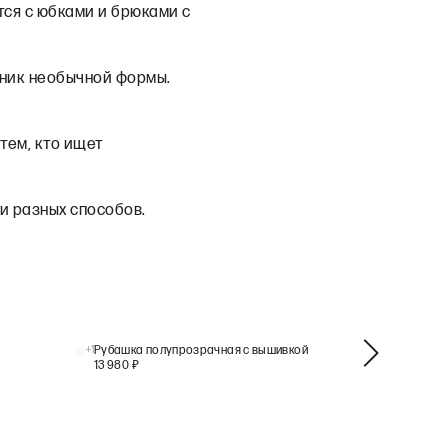
тся с юбками и брюками с
тник необычной формы.
тем, кто ищет
и разных способов.
+
1
Рубашка полупрозрачная с вышивкой
Рубашк
13 980
₽
12 980