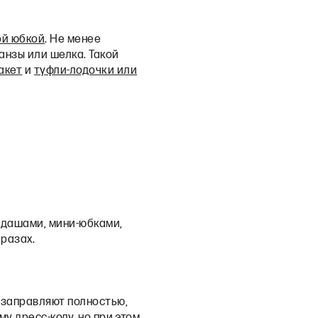
ой юбкой
. Не менее
анзы или шелка. Такой
акет
и
туфли-лодочки или
ндашами, мини-юбками,
бразах.
 заправляют полностью,
у дресс-коду, но при этом