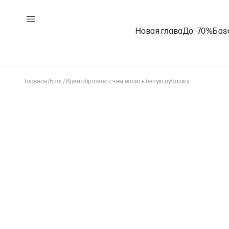
Новая глава
До -70%
Баз
Главная
/
Блог
/
Идеи образов: с чем носить белую рубашку