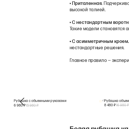
•
Приталенная
. Подчеркив
высокой талией.
•
С нестандартным воротн
Такие модели становятся 
• С асимметричным кроем
нестандартные решения.
Главное правило — экспер
Рубашка с объемными рукавами
+
1
Рубашка объем
8 480
₽
16 980
6 980
₽
15 980
₽