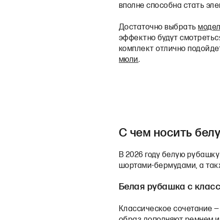
вполне способна стать эл
Достаточно выбрать
модел
эффектно будут смотреться
комплект отлично подойде
мюли
.
С чем носить бел
В 2026 году белую рубашк
шортами-бермудами, а такж
Белая рубашка с клас
Классическое сочетание 
образ дополняют ремнем и 