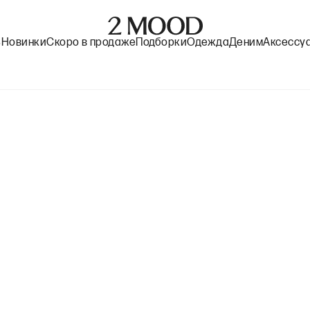
%
Новинки
Скоро в продаже
Подборки
Одежда
Деним
Аксессу