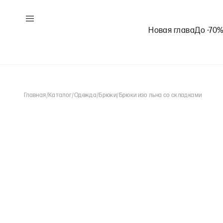
Новая глава
До -70
Главная
/
Каталог
/
Одежда
/
Брюки
/
Брюки изо льна со складками