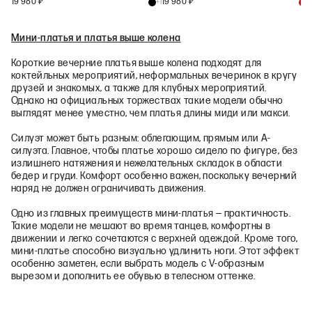
19 980
₽
19 980
₽
+
1
+
1
Мини-платья и платья выше колена
Короткие вечерние платья выше колена подходят для
коктейльных мероприятий, неформальных вечеринок в кругу
друзей и знакомых, а также для клубных мероприятий.
Однако на официальных торжествах такие модели обычно
выглядят менее уместно, чем платья длины миди или макси.
Силуэт может быть разным: облегающим, прямым или А-
силуэта. Главное, чтобы платье хорошо сидело по фигуре, без
излишнего натяжения и нежелательных складок в области
бедер и груди. Комфорт особенно важен, поскольку вечерний
наряд не должен ограничивать движения.
Одно из главных преимуществ мини-платья — практичность.
Такие модели не мешают во время танцев, комфортны в
движении и легко сочетаются с верхней одеждой. Кроме того,
мини-платье способно визуально удлинить ноги. Этот эффект
особенно заметен, если выбрать модель с V-образным
вырезом и дополнить ее обувью в телесном оттенке.