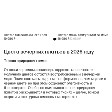
Платье-макси объемного кроя
Платье макси с фигурными линиями на юбке черного цвета
19 980
₽
16 980
₽
22 980
₽
+
1
Цвета вечерних платьев в 2026 году
Теплая природная гамма
Оттенки карамели, шоколада, терракоты, песочного и
молочного цветов остаются востребованными в вечерней
моде. Такие платья выглядят менее формально, чем модели в
черном цвете, но при этом сохраняют элегантность и
благородство. Особенно выигрышно теплая природная
палитра раскрывается в матовых тканях — шелке, тонкой
шерсти и фактурных смесовых материалах.