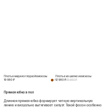
Платье миди из гладкой вискозы
Платье из шелка и вискозы
19 980
₽
12 980
₽
25 980
₽
+
1
Прямая юбка в пол
Длинная прямая юбка формирует четкую вертикальную
линию и визуально вытягивает силуэт. Такой фасон особенно