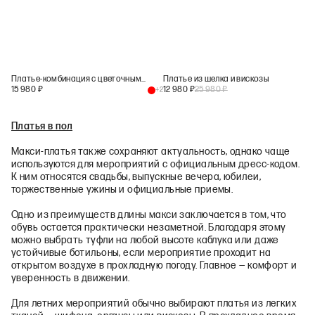
Платье-комбинация с цветочным принтом
Платье из шелка и вискозы
15 980
₽
12 980
₽
25 980
₽
+
2
Платья в пол
Макси-платья также сохраняют актуальность, однако чаще
используются для мероприятий с официальным дресс-кодом.
К ним относятся свадьбы, выпускные вечера, юбилеи,
торжественные ужины и официальные приемы.
Одно из преимуществ длины макси заключается в том, что
обувь остается практически незаметной. Благодаря этому
можно выбрать туфли на любой высоте каблука или даже
устойчивые ботильоны, если мероприятие проходит на
открытом воздухе в прохладную погоду. Главное — комфорт и
уверенность в движении.
Для летних мероприятий обычно выбирают платья из легких