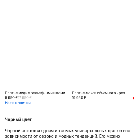
Платье миди с рельефными швами
Платье-макси объемного кроя
9 980
₽
17 980
₽
19 980
₽
+
1
Нет в наличии
Черный цвет
Черный остается одним из самых универсальных цветов вне
зависимости от сезона и модных тенденций. Его можно