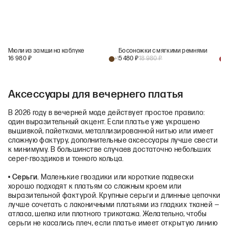
Мюли из замши на каблуке
Босоножки с мягкими ремнями
16 980
₽
5 480
₽
18 980
₽
+
1
+
1
Аксессуары для вечернего платья
В 2026 году в вечерней моде действует простое правило:
один выразительный акцент. Если платье уже украшено
вышивкой, пайетками, металлизированной нитью или имеет
сложную фактуру, дополнительные аксессуары лучше свести
к минимуму. В большинстве случаев достаточно небольших
серег-гвоздиков и тонкого кольца.
• Серьги.
Маленькие гвоздики или короткие подвески
хорошо подходят к платьям со сложным кроем или
выразительной фактурой. Крупные серьги и длинные цепочки
лучше сочетать с лаконичными платьями из гладких тканей —
атласа, шелка или плотного трикотажа. Желательно, чтобы
серьги не касались плеч, если платье имеет открытую линию