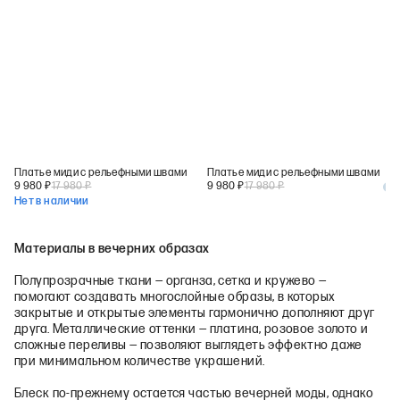
Платье миди с рельефными швами
Платье миди с рельефными швами
9 980
₽
17 980
₽
9 980
₽
17 980
₽
+
1
Нет в наличии
Материалы в вечерних образах
Полупрозрачные ткани — органза, сетка и кружево —
помогают создавать многослойные образы, в которых
закрытые и открытые элементы гармонично дополняют друг
друга. Металлические оттенки — платина, розовое золото и
сложные переливы — позволяют выглядеть эффектно даже
при минимальном количестве украшений.
Блеск по-прежнему остается частью вечерней моды, однако