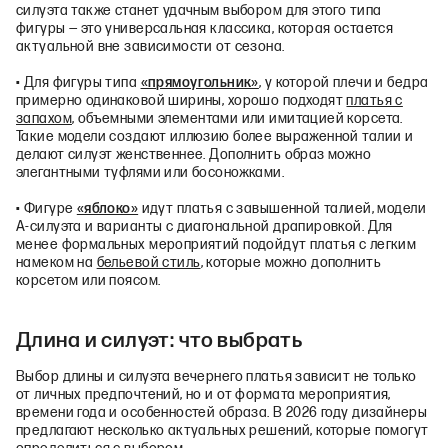
силуэта также станет удачным выбором для этого типа
фигуры — это универсальная классика, которая остается
актуальной вне зависимости от сезона.
• Для фигуры типа
«прямоугольник»
, у которой плечи и бедра
примерно одинаковой ширины, хорошо подходят
платья с
запахом
, объемными элементами или имитацией корсета.
Такие модели создают иллюзию более выраженной талии и
делают силуэт женственнее. Дополнить образ можно
элегантными туфлями или босоножками.
• Фигуре
«яблоко»
идут платья с завышенной талией, модели
А-силуэта и варианты с диагональной драпировкой. Для
менее формальных мероприятий подойдут платья с легким
намеком на
бельевой стиль
, которые можно дополнить
корсетом или поясом.
Длина и силуэт: что выбрать
Выбор длины и силуэта вечернего платья зависит не только
от личных предпочтений, но и от формата мероприятия,
времени года и особенностей образа. В 2026 году дизайнеры
предлагают несколько актуальных решений, которые помогут