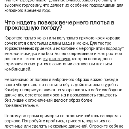
платья нередко имеют длинные рукава, закрытую спину и
высокую горловину, что делает их особенно подходящими для
холодного времени года.
Что надеть поверх вечернего платья в
прохладную погоду?
Короткое пальто-кокон или
полупальто
прямого кроя хорошо
сочетается с платьями длины миди и макси. Для театра,
торжественных приемов и новогодних мероприятий подойдут
меховая накидка или боа. Более современное и контрастное
решение — кожаная
куртка-косуха
, которая неожиданно
гармонично смотрится в сочетании с атласным платьем-
комбинацией.
Независимо от погоды и выбранного образа важно прежде
всего убедиться, что платье и обувь действительно удобны.
Комфорт напрямую влияет на уверенность в себе: свободные
движения, естественная осанка и возможность танцевать
без лишних ограничений делают образ более
привлекательным.
Поэтому во время примерки не ограничивайтесь взглядом в
зеркало. Попробуйте пройтись, присесть, подняться по
лестнице или сделать несколько движений. Спросите себя не