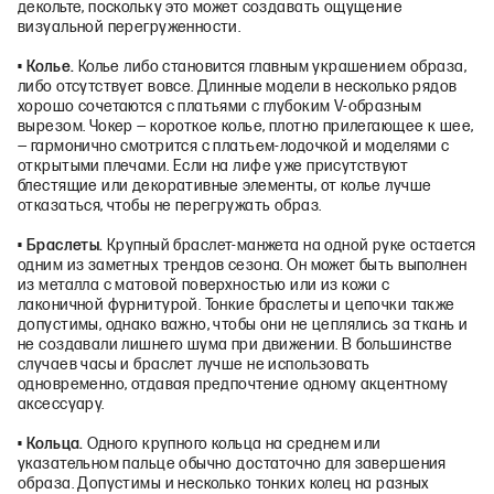
декольте, поскольку это может создавать ощущение
визуальной перегруженности.
• Колье.
Колье либо становится главным украшением образа,
либо отсутствует вовсе. Длинные модели в несколько рядов
хорошо сочетаются с платьями с глубоким V-образным
вырезом. Чокер — короткое колье, плотно прилегающее к шее,
— гармонично смотрится с платьем-лодочкой и моделями с
открытыми плечами. Если на лифе уже присутствуют
блестящие или декоративные элементы, от колье лучше
отказаться, чтобы не перегружать образ.
• Браслеты.
Крупный браслет-манжета на одной руке остается
одним из заметных трендов сезона. Он может быть выполнен
из металла с матовой поверхностью или из кожи с
лаконичной фурнитурой. Тонкие браслеты и цепочки также
допустимы, однако важно, чтобы они не цеплялись за ткань и
не создавали лишнего шума при движении. В большинстве
случаев часы и браслет лучше не использовать
одновременно, отдавая предпочтение одному акцентному
аксессуару.
• Кольца.
Одного крупного кольца на среднем или
указательном пальце обычно достаточно для завершения
образа. Допустимы и несколько тонких колец на разных