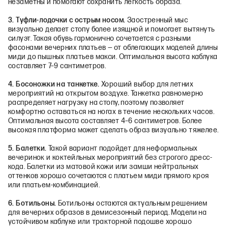
незаметны и помогают сохранить легкость образа.
3. Туфли-лодочки с острым носом.
Заостренный мыс
визуально делает стопу более изящной и помогает вытянуть
силуэт. Такая обувь гармонично сочетается с разными
фасонами вечерних платьев — от облегающих моделей длины
миди до пышных платьев макси. Оптимальная высота каблука
составляет 7–9 сантиметров.
4. Босоножки на танкетке.
Хороший выбор для летних
мероприятий на открытом воздухе. Танкетка равномерно
распределяет нагрузку на стопу, поэтому позволяет
комфортно оставаться на ногах в течение нескольких часов.
Оптимальная высота составляет 4–6 сантиметров. Более
высокая платформа может сделать образ визуально тяжелее.
5. Балетки.
Такой вариант подойдет для неформальных
вечеринок и коктейльных мероприятий без строгого дресс-
кода. Балетки из матовой кожи или замши нейтральных
оттенков хорошо сочетаются с платьем миди прямого кроя
или платьем-комбинацией.
6. Ботильоны.
Ботильоны остаются актуальным решением
для вечерних образов в демисезонный период. Модели на
устойчивом каблуке или тракторной подошве хорошо