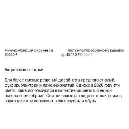
Мини-комбинация с кружевом
Платье полупрозрачное с вышивкой
13 980
₽
13 980
₽
19 980
₽
+
1
Акцентные оттенки
Для более смелых решений дизайнеры предлагают алый,
фуксию, электрик и лимонно-желтый. Однако в 2026 году эти
цвета чаще используются в качестве акцентов, а не как
основа всего образа. Они появляются в виде вставок, поясов,
подкладки или переходят в аксессуары и обувь.