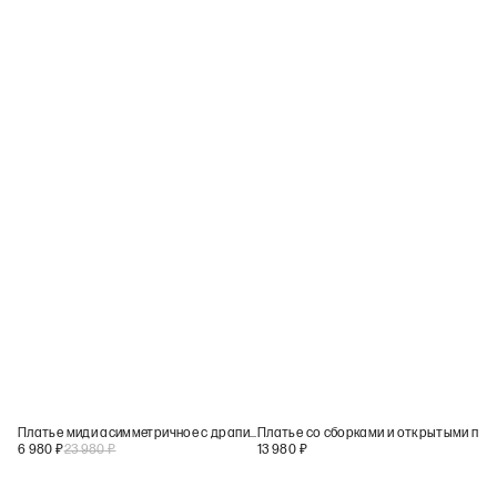
Платье миди асимметричное с драпировкой
Платье со сборками и открытыми плечами
6 980
₽
23 980
₽
13 980
₽