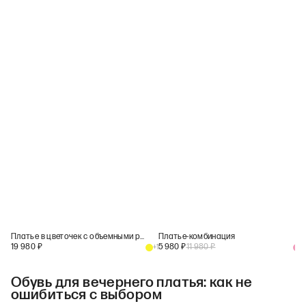
Платье в цветочек с объемными рукавами
Платье-комбинация
19 980
₽
5 980
₽
11 980
₽
+
1
+
1
Обувь для вечернего платья: как не
ошибиться с выбором