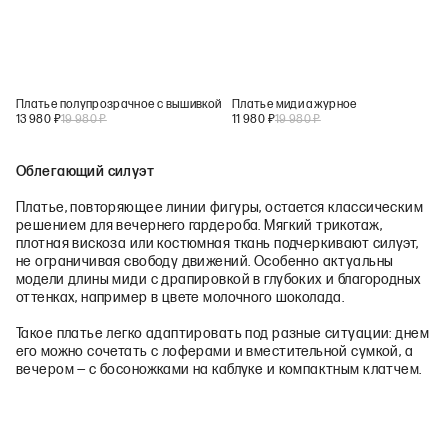
Платье полупрозрачное с вышивкой
Платье миди ажурное
13 980
₽
19 980
₽
11 980
₽
19 980
₽
Облегающий силуэт
Платье, повторяющее линии фигуры, остается классическим
решением для вечернего гардероба. Мягкий трикотаж,
плотная вискоза или костюмная ткань подчеркивают силуэт,
не ограничивая свободу движений. Особенно актуальны
модели длины миди с драпировкой в глубоких и благородных
оттенках, например в цвете молочного шоколада.
Такое платье легко адаптировать под разные ситуации: днем
его можно сочетать с лоферами и вместительной сумкой, а
вечером — с босоножками на каблуке и компактным клатчем.