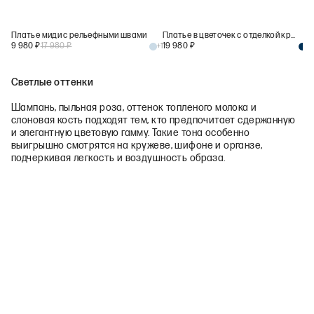
Платье миди с рельефными швами
Платье в цветочек с отделкой кружевом
9 980
₽
17 980
₽
19 980
₽
+
1
+
2
Светлые оттенки
Шампань, пыльная роза, оттенок топленого молока и
слоновая кость подходят тем, кто предпочитает сдержанную
и элегантную цветовую гамму. Такие тона особенно
выигрышно смотрятся на кружеве, шифоне и органзе,
подчеркивая легкость и воздушность образа.