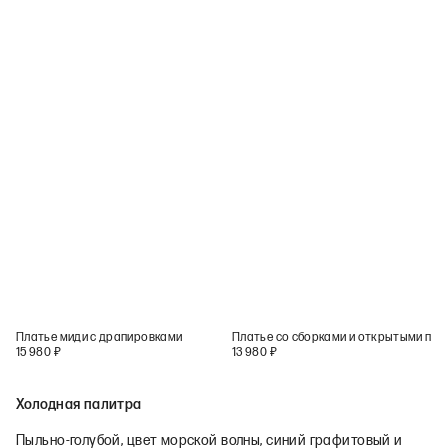
Платье миди с драпировками
Платье со сборками и открытыми плечами
15 980
₽
13 980
₽
Холодная палитра
Пыльно-голубой, цвет морской волны, синий графитовый и