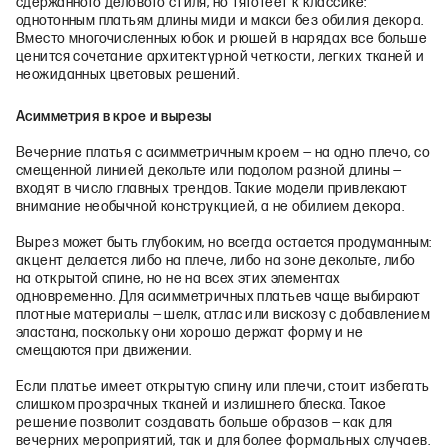
сдержанного делового стиля, но тяготеет к классике:
однотонным платьям длины миди и макси без обилия декора.
Вместо многочисленных юбок и рюшей в нарядах все больше
ценится сочетание архитектурной четкости, легких тканей и
неожиданных цветовых решений.
Асимметрия в крое и вырезы
Вечерние платья с асимметричным кроем — на одно плечо, со
смещенной линией декольте или подолом разной длины —
входят в число главных трендов. Такие модели привлекают
внимание необычной конструкцией, а не обилием декора.
Вырез может быть глубоким, но всегда остается продуманным:
акцент делается либо на плече, либо на зоне декольте, либо
на открытой спине, но не на всех этих элементах
одновременно. Для асимметричных платьев чаще выбирают
плотные материалы — шелк, атлас или вискозу с добавлением
эластана, поскольку они хорошо держат форму и не
смещаются при движении.
Если платье имеет открытую спину или плечи, стоит избегать
слишком прозрачных тканей и излишнего блеска. Такое
решение позволит создавать больше образов — как для
вечерних мероприятий, так и для более формальных случаев.