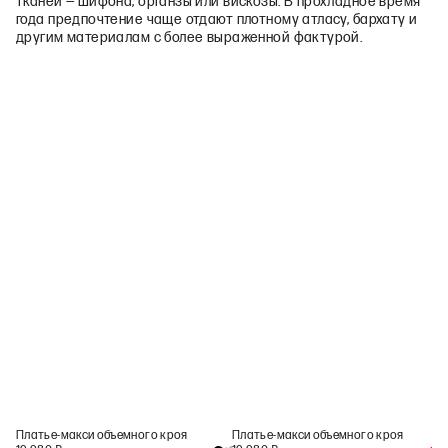
тканей — шифона, органзы или вискозы. В прохладное время
года предпочтение чаще отдают плотному атласу, бархату и
другим материалам с более выраженной фактурой.
Платье-макси объемного кроя
Платье-макси объемного кроя