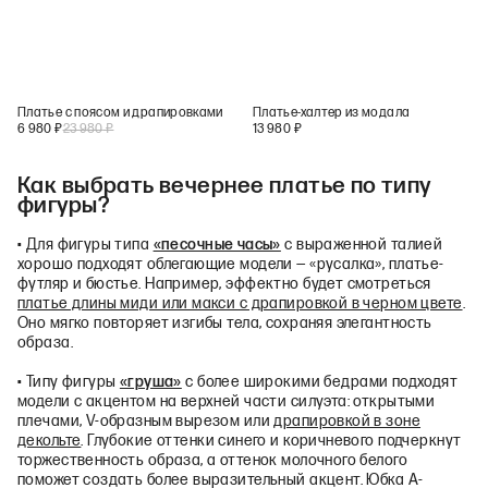
Платье с поясом и драпировками
Платье-халтер из модала
6 980
₽
23 980
₽
13 980
₽
Как выбрать вечернее платье по типу
фигуры?
• Для фигуры типа
«песочные часы»
с выраженной талией
хорошо подходят облегающие модели — «русалка», платье-
футляр и бюстье. Например, эффектно будет смотреться
платье длины миди или макси с драпировкой в черном цвете
.
Оно мягко повторяет изгибы тела, сохраняя элегантность
образа.
• Типу фигуры
«груша»
с более широкими бедрами подходят
модели с акцентом на верхней части силуэта: открытыми
плечами, V-образным вырезом или
драпировкой в зоне
декольте
. Глубокие оттенки синего и коричневого подчеркнут
торжественность образа, а оттенок молочного белого
поможет создать более выразительный акцент. Юбка А-