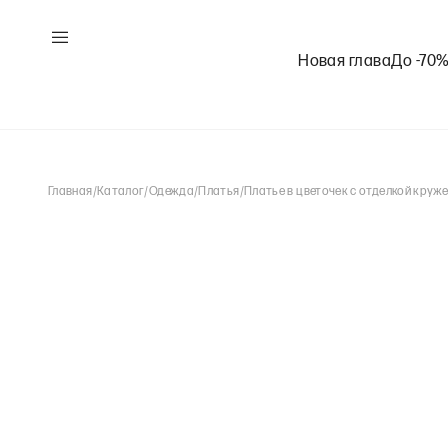
Новая глава
До -70
Главная
/
Каталог
/
Одежда
/
Платья
/
Платье в цветочек с отделкой круж