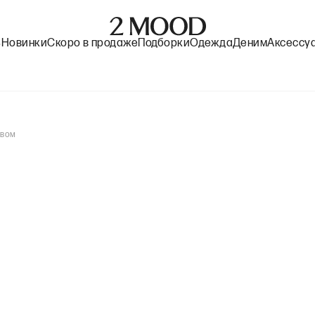
%
Новинки
Скоро в продаже
Подборки
Одежда
Деним
Аксессу
евом