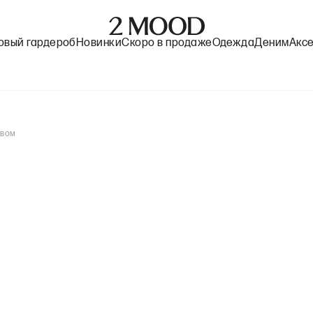
овый гардероб
Новинки
Скоро в продаже
Одежда
Деним
Акс
евом