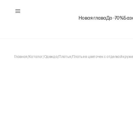
Новая глава
До -70%
Баз
Главная
/
Каталог
/
Одежда
/
Платья
/
Платье в цветочек с отделкой круж