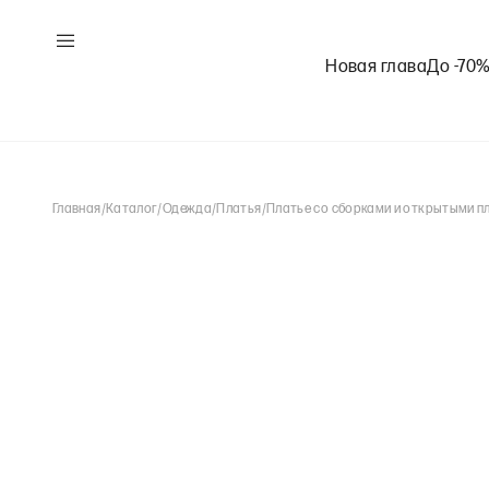
Новая глава
До -70
Главная
/
Каталог
/
Одежда
/
Платья
/
Платье со сборками и открытыми п