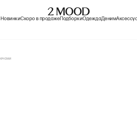
%
Новинки
Скоро в продаже
Подборки
Одежда
Деним
Аксессу
лечами