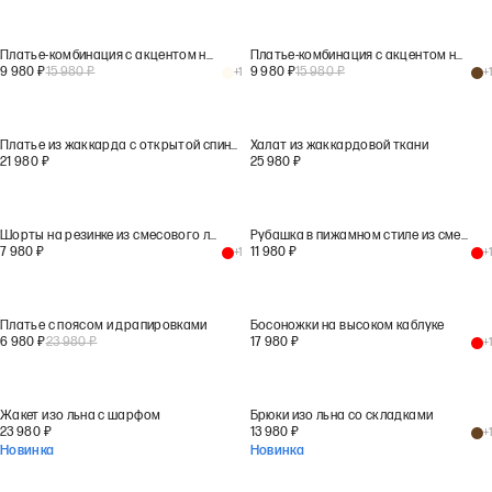
Платье-комбинация с акцентом на талию
Платье-комбинация с акцентом на талию
9 980
₽
15 980
₽
9 980
₽
15 980
₽
+
1
+
1
Платье из жаккарда с открытой спиной
Халат из жаккардовой ткани
21 980
₽
25 980
₽
Шорты на резинке из смесового льна
Рубашка в пижамном стиле из смесового льна
7 980
₽
11 980
₽
+
1
+
1
Платье с поясом и драпировками
Босоножки на высоком каблуке
6 980
₽
23 980
₽
17 980
₽
+
1
Жакет изо льна с шарфом
Брюки изо льна со складками
23 980
₽
13 980
₽
+
1
Новинка
Новинка