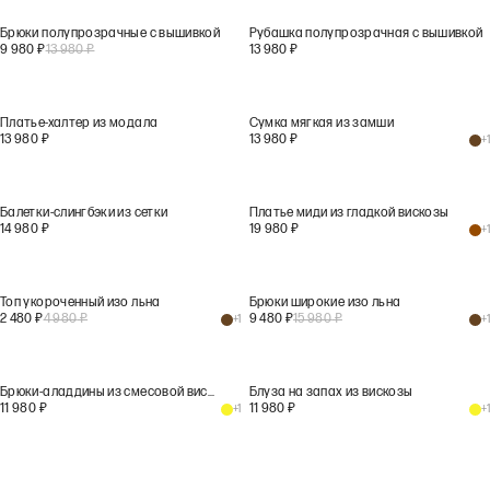
Брюки полупрозрачные с вышивкой
Рубашка полупрозрачная с вышивкой
9 980
₽
13 980
₽
13 980
₽
Платье-халтер из модала
Сумка мягкая из замши
13 980
₽
13 980
₽
+
1
Балетки-слингбэки из сетки
Платье миди из гладкой вискозы
14 980
₽
19 980
₽
+
1
Топ укороченный изо льна
Брюки широкие изо льна
2 480
₽
4 980
₽
9 480
₽
15 980
₽
+
1
+
1
Брюки-аладдины из смесовой вискозы
Блуза на запах из вискозы
11 980
₽
11 980
₽
+
1
+
1