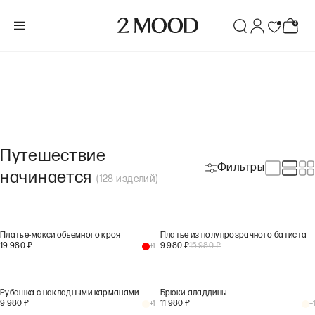
Путешествие
Фильтры
начинается
(
128
изделий
)
Платье-макси объемного кроя
Платье из полупрозрачного батиста
19 980
₽
9 980
₽
15 980
₽
+
1
Рубашка с накладными карманами
Брюки-аладдины
9 980
₽
11 980
₽
+
1
+
1