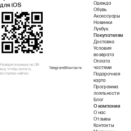
Одежда
для iOS
Обувь
или Android.
Аксессуары
Новинки
Лукбук
Покупателям
Доставка
Условия
возврата
Оплата
Наведите камеру на QR-
частями
Telegram
ВКонтакте
код, чтобы скачать
его прямо сейчас
Подарочная
карта
Программа
лояльности
Блог
О компании
О нас
Отзывы
Контакты