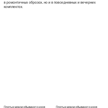
в романтичных образах, но и в повседневных и вечерних
комплектах.
Платье-макси объемного кроя
Платье-макси объемного кроя