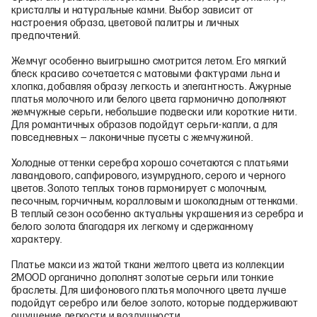
кристаллы и натуральные камни. Выбор зависит от
настроения образа, цветовой палитры и личных
предпочтений.
Жемчуг особенно выигрышно смотрится летом. Его мягкий
блеск красиво сочетается с матовыми фактурами льна и
хлопка, добавляя образу легкость и элегантность. Ажурные
платья молочного или белого цвета гармонично дополняют
жемчужные серьги, небольшие подвески или короткие нити.
Для романтичных образов подойдут серьги-капли, а для
повседневных — лаконичные пусеты с жемчужиной.
Холодные оттенки серебра хорошо сочетаются с платьями
лавандового, сапфирового, изумрудного, серого и черного
цветов. Золото теплых тонов гармонирует с молочным,
песочным, горчичным, коралловым и шоколадным оттенками.
В теплый сезон особенно актуальны украшения из серебра и
белого золота благодаря их легкому и сдержанному
характеру.
Платье макси из жатой ткани желтого цвета из коллекции
2MOOD органично дополнят золотые серьги или тонкие
браслеты. Для шифонового платья молочного цвета лучше
подойдут серебро или белое золото, которые поддерживают
ощущение легкости и воздушности.