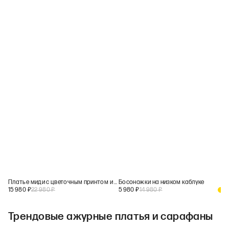
Платье миди с цветочным принтом и кружевом
Босоножки на низком каблуке
15 980
₽
22 980
₽
5 980
₽
14 980
₽
+
2
Трендовые ажурные платья и сарафаны