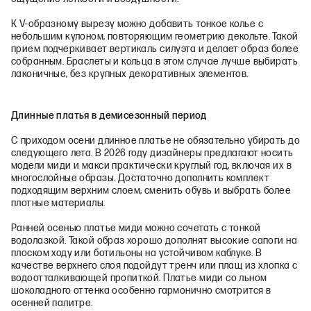
К V-образному вырезу можно добавить тонкое колье с
небольшим кулоном, повторяющим геометрию декольте. Такой
прием подчеркивает вертикаль силуэта и делает образ более
собранным. Браслеты и кольца в этом случае лучше выбирать
лаконичные, без крупных декоративных элементов.
Длинные платья в демисезонный период
С приходом осени длинное платье не обязательно убирать до
следующего лета. В 2026 году дизайнеры предлагают носить
модели миди и макси практически круглый год, включая их в
многослойные образы. Достаточно дополнить комплект
подходящим верхним слоем, сменить обувь и выбрать более
плотные материалы.
Ранней осенью платье миди можно сочетать с тонкой
водолазкой. Такой образ хорошо дополнят высокие сапоги на
плоском ходу или ботильоны на устойчивом каблуке. В
качестве верхнего слоя подойдут тренч или плащ из хлопка с
водоотталкивающей пропиткой. Платье миди со льном
шоколадного оттенка особенно гармонично смотрится в
осенней палитре.