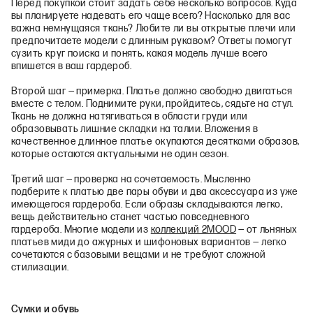
Перед покупкой стоит задать себе несколько вопросов. Куда
вы планируете надевать его чаще всего? Насколько для вас
важна немнущаяся ткань? Любите ли вы открытые плечи или
предпочитаете модели с длинным рукавом? Ответы помогут
сузить круг поиска и понять, какая модель лучше всего
впишется в ваш гардероб.
Второй шаг — примерка. Платье должно свободно двигаться
вместе с телом. Поднимите руки, пройдитесь, сядьте на стул.
Ткань не должна натягиваться в области груди или
образовывать лишние складки на талии. Вложения в
качественное длинное платье окупаются десятками образов,
которые остаются актуальными не один сезон.
Третий шаг — проверка на сочетаемость. Мысленно
подберите к платью две пары обуви и два аксессуара из уже
имеющегося гардероба. Если образы складываются легко,
вещь действительно станет частью повседневного
гардероба. Многие модели из
коллекций 2MOOD
— от льняных
платьев миди до ажурных и шифоновых вариантов — легко
сочетаются с базовыми вещами и не требуют сложной
стилизации.
Сумки и обувь