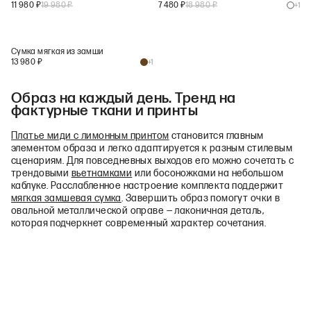
11 980
₽
19 980
₽
7 480
₽
18 980
₽
+
1
Сумка мягкая из замши
13 980
₽
+
1
Образ на каждый день. Тренд на
фактурные ткани и принты
Платье миди с лимонным принтом
становится главным
элементом образа и легко адаптируется к разным стилевым
сценариям. Для повседневных выходов его можно сочетать с
трендовыми
вьетнамками
или босоножками на небольшом
каблуке. Расслабленное настроение комплекта поддержит
мягкая замшевая сумка
. Завершить образ помогут очки в
овальной металлической оправе — лаконичная деталь,
которая подчеркнет современный характер сочетания.