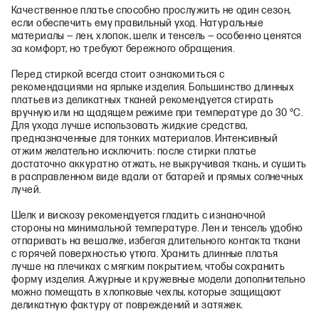
Качественное платье способно прослужить не один сезон,
если обеспечить ему правильный уход. Натуральные
материалы — лен, хлопок, шелк и тенсель — особенно ценятся
за комфорт, но требуют бережного обращения.
Перед стиркой всегда стоит ознакомиться с
рекомендациями на ярлыке изделия. Большинство длинных
платьев из деликатных тканей рекомендуется стирать
вручную или на щадящем режиме при температуре до 30 °C.
Для ухода лучше использовать жидкие средства,
предназначенные для тонких материалов. Интенсивный
отжим желательно исключить: после стирки платье
достаточно аккуратно отжать, не выкручивая ткань, и сушить
в расправленном виде вдали от батарей и прямых солнечных
лучей.
Шелк и вискозу рекомендуется гладить с изнаночной
стороны на минимальной температуре. Лен и тенсель удобно
отпаривать на вешалке, избегая длительного контакта ткани
с горячей поверхностью утюга. Хранить длинные платья
лучше на плечиках с мягким покрытием, чтобы сохранить
форму изделия. Ажурные и кружевные модели дополнительно
можно помещать в хлопковые чехлы, которые защищают
деликатную фактуру от повреждений и затяжек.