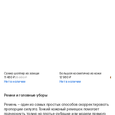
Сумка шоппер из замши
Большая косметичка из кожи
11 480
₽
28 980
₽
12 980
₽
+
1
Нет в наличии
Нет в наличии
Ремни и головные уборы
Ремень — один из самых простых способов скорректировать
пропорции силуэта. Тонкий кожаный ремешок помогает
подчеркнуть талию на платье-рубашке или модели прямого