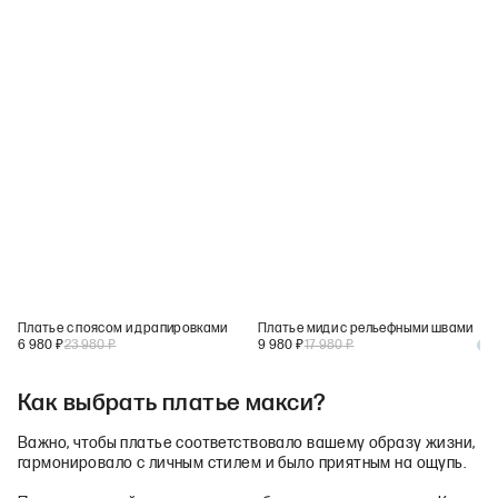
Платье с поясом и драпировками
Платье миди с рельефными швами
6 980
₽
23 980
₽
9 980
₽
17 980
₽
+
1
Как выбрать платье макси?
Важно, чтобы платье соответствовало вашему образу жизни,
гармонировало с личным стилем и было приятным на ощупь.