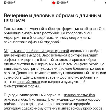
19 980
₽
19 980
₽
+
1
+
1
Вечерние и деловые образы с длинным
платьем
Платье макси — удачный выбор для формальных образов. Оно
органично смотрится в ресторане, на корпоративном
мероприятии и благодаря лаконичному силуэту легко
вписывается в офисный гардероб.
Модель из черной сетки с драпировкой
идеально подойдет
для вечерних выходов. Выразительная фактура выглядит
эффектно и дорого, а базовый оттенок сохраняет образ
минималистичным и гармоничным. На темном фоне особенно
выигрышно смотрятся украшения: тонкие браслеты, кольца и
серьги. Дополнить комплект помогут лакированный клатч или
сумка-багет. Для деловой встречи достаточно добавить к
платью
строгий жакет
или пиджак и сумку четкой
геометричной формы.
Еще один универсальный вариант —
черное платье без
рукавов с юбкой на запах
. Такая модель одинаково хорошо
работает как в деловом, так и в вечернем гардеробе.
Благодаря сдержанному оттенку и интересному крою образ