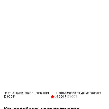
Платье-комбинация с цветочным принтом
Платье миди в ажурную полоску
15 980
₽
9 980
₽
19 980
₽
+
2