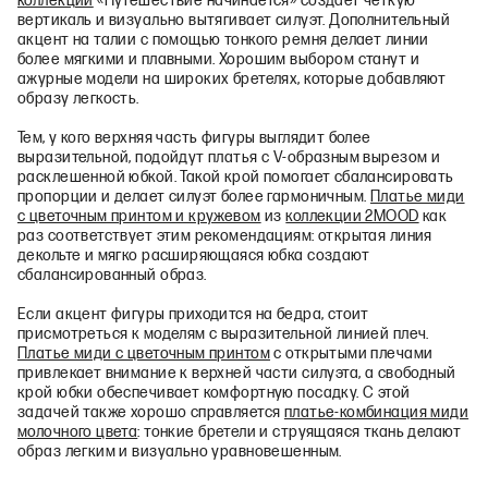
коллекции
«Путешествие начинается» создает четкую
вертикаль и визуально вытягивает силуэт. Дополнительный
акцент на талии с помощью тонкого ремня делает линии
более мягкими и плавными. Хорошим выбором станут и
ажурные модели на широких бретелях, которые добавляют
образу легкость.
Тем, у кого верхняя часть фигуры выглядит более
выразительной, подойдут платья с V-образным вырезом и
расклешенной юбкой. Такой крой помогает сбалансировать
пропорции и делает силуэт более гармоничным.
Платье миди
с цветочным принтом и кружевом
из
коллекции 2MOOD
как
раз соответствует этим рекомендациям: открытая линия
декольте и мягко расширяющаяся юбка создают
сбалансированный образ.
Если акцент фигуры приходится на бедра, стоит
присмотреться к моделям с выразительной линией плеч.
Платье миди с цветочным принтом
с открытыми плечами
привлекает внимание к верхней части силуэта, а свободный
крой юбки обеспечивает комфортную посадку. С этой
задачей также хорошо справляется
платье-комбинация миди
молочного цвета
: тонкие бретели и струящаяся ткань делают
образ легким и визуально уравновешенным.