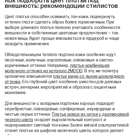
Как подобрать цвет платья под
внешность: рекомендации стилистов
Цвет платья способен освежить тон кожи, подчеркнуть
оттенок глаз и сделать образ более гармоничным. При
выборе длинного платья полезно учитывать особенности
внешности и собственные цветовые предпочтения — так
новая вещь будет проще вписываться в гардероб и чаще
находить применение.
Обладательницам теплого подтона кожи особенно идут
песочные, молочные, коралловые, оливковые и светло-
коричневые оттенки. Например,
платье-комбинация
молочного оттенка из каталога 2MOOD
. В эту же палитру
органично вписывается
платье миди со льном шоколадного
оттенка
. Его глубокий цвет особенно уместен для деловых
встреч, вечерних мероприятий и образов с акцентным
макияжем.
Для внешности с холодным подтоном хорошо подходят
серебристые, лавандовые, сапфировые, изумрудные и
чистые серые оттенки.
Платье макси из сетки с драпировкой
черного цвета
создает выразительный контраст и
подчеркивает светлый тон кожи. Более мягкой альтернативой
станет платье из шифона молочного цвета, которое делает