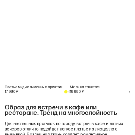
Платье миди с лимонным принтом
Мюли на танкетке
17 980
₽
18 980
₽
+
1
+
1
Образ для встречи в кафе или
ресторане. Тренд на многослойность
Для неспешных прогулок по городу, встреч в кафе и летних
вечеров отлично подойдет
легкое платье из лиоцелла с
вышивкой
. Воздушная ткань создает романтичное