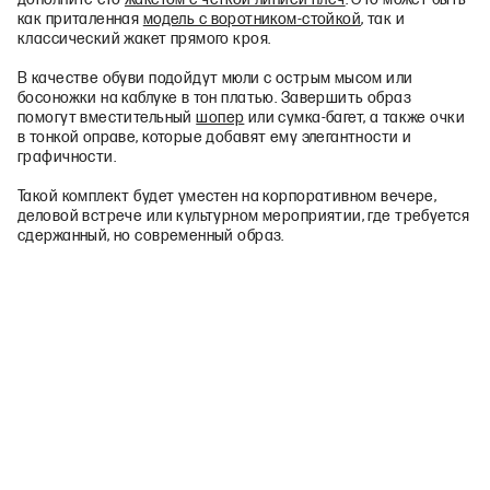
дополните его
жакетом с четкой линией плеч
. Это может быть
как приталенная
модель с воротником-стойкой
, так и
классический жакет прямого кроя.
В качестве обуви подойдут мюли с острым мысом или
босоножки на каблуке в тон платью. Завершить образ
помогут вместительный
шопер
или сумка-багет, а также очки
в тонкой оправе, которые добавят ему элегантности и
графичности.
Такой комплект будет уместен на корпоративном вечере,
деловой встрече или культурном мероприятии, где требуется
сдержанный, но современный образ.