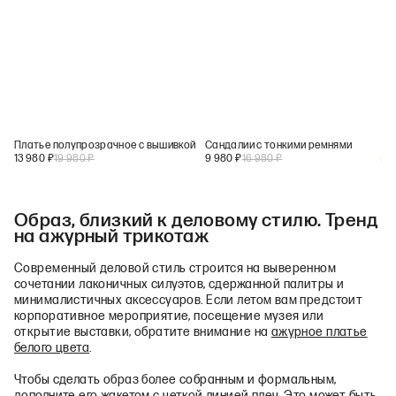
Платье полупрозрачное с вышивкой
Сандалии с тонкими ремнями
13 980
₽
19 980
₽
9 980
₽
16 980
₽
+
1
Образ, близкий к деловому стилю. Тренд
на ажурный трикотаж
Современный деловой стиль строится на выверенном
сочетании лаконичных силуэтов, сдержанной палитры и
минималистичных аксессуаров. Если летом вам предстоит
корпоративное мероприятие, посещение музея или
открытие выставки, обратите внимание на
ажурное платье
белого цвета
.
Чтобы сделать образ более собранным и формальным,