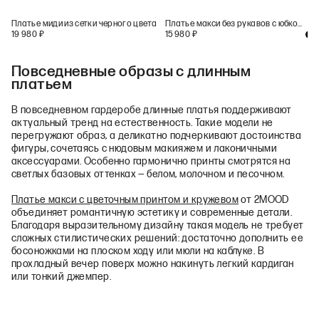
Платье миди из сетки черного цвета
Платье макси без рукавов с юбкой на запах черного цвета
19 980
₽
15 980
₽
+
1
Повседневные образы с длинным
платьем
В повседневном гардеробе длинные платья поддерживают
актуальный тренд на естественность. Такие модели не
перегружают образ, а деликатно подчеркивают достоинства
фигуры, сочетаясь с нюдовым макияжем и лаконичными
аксессуарами. Особенно гармонично принты смотрятся на
светлых базовых оттенках — белом, молочном и песочном.
Платье макси с цветочным принтом и кружевом
от 2MOOD
объединяет романтичную эстетику и современные детали.
Благодаря выразительному дизайну такая модель не требует
сложных стилистических решений: достаточно дополнить ее
босоножками на плоском ходу или мюли на каблуке. В
прохладный вечер поверх можно накинуть легкий кардиган
или тонкий джемпер.