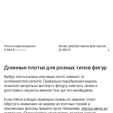
Платье миди ажурное
Жакет двубортный из фактурной шерсти
11 980
₽
19 980
₽
32 980
₽
+
1
Длинные платья для разных типов фигур
Выбор платья макси или миди часто зависит от
особенностей силуэта. Правильно подобранная модель
помогает визуально вытянуть фигуру, смягчить линии и
расставить акценты именно там, где это необходимо.
Если плечи и бедра примерно равны по ширине, стоит
обратить внимание на модели из плотных тканей и
лаконичные фасоны прямого кроя. Например,
платье миди из