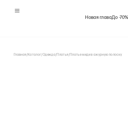
Новая глава
До -70
Главная
/
Каталог
/
Одежда
/
Платья
/
Платье миди в ажурную полоску