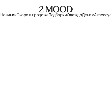
%
Новинки
Скоро в продаже
Подборки
Одежда
Деним
Аксессу