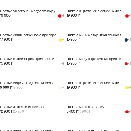
Платье в цветочек с отделкой кружевом
Платье в цветочек с объемными рукавами
19 980
₽
19 980
₽
+
2
+
1
Платье мини цветочное с драпировками
Платье мини с открытой спиной темно-синего цвета
17 980
₽
15 980
₽
+
1
+
2
Платье-комбинация с цветочным принтом
Платье миди в цветочный принт красного цвета
15 980
₽
15 980
₽
+
2
+
2
Платье миди из гладкой вискозы
Платье в цветочек с объемными рукавами
9 980
₽
19 980
₽
19 980
₽
+
1
+
1
Платье из шелка и вискозы
Платье мини в полоску
12 980
₽
25 980
₽
5 480
₽
13 980
₽
+
1