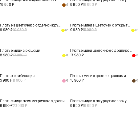
Платье миди из гладкой вискозы
Платье миди в ажурную полоску
19 980
₽
9 980
₽
19 980
₽
+
1
Платье в цветочек с отделкой кружевом
Платье мини в цветочек с открытой спиной
9 980
₽
19 980
₽
9 980
₽
15 980
₽
+
2
+
2
Платье миди с рюшами
Платье мини цветочное с драпировками
8 980
₽
17 980
₽
17 980
₽
+
1
+
1
Платье-комбинация
Платье-мини в цветок с рюшами
5 980
₽
11 980
₽
13 980
₽
+
1
+
1
Платье миди асимметричное с драпировкой
Платье миди в ажурную полоску
6 980
₽
23 980
₽
9 980
₽
19 980
₽