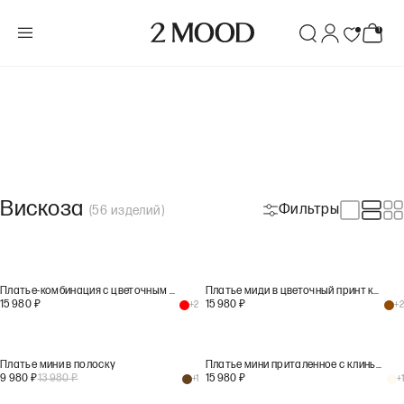
Вискоза
Фильтры
(
56
изделий
)
Платье-комбинация с цветочным принтом
Платье миди в цветочный принт коричневого цвета
15 980
₽
15 980
₽
+
2
+
2
Платье мини в полоску
Платье мини приталенное с клиньями
9 980
₽
13 980
₽
15 980
₽
+
1
+
1