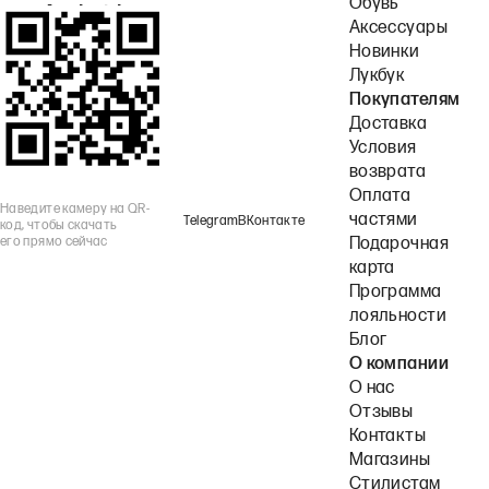
Обувь
или Android.
Аксессуары
Новинки
Лукбук
Покупателям
Доставка
Условия
возврата
Оплата
Наведите камеру на QR-
частями
Telegram
ВКонтакте
код, чтобы скачать
его прямо сейчас
Подарочная
карта
Программа
лояльности
Блог
О компании
О нас
Отзывы
Контакты
Магазины
Стилистам