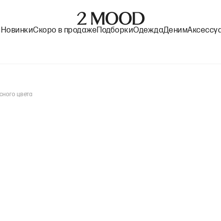
%
Новинки
Скоро в продаже
Подборки
Одежда
Деним
Аксессу
сного цвета