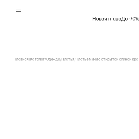
Новая глава
До -70
Главная
/
Каталог
/
Одежда
/
Платья
/
Платье мини с открытой спиной кра