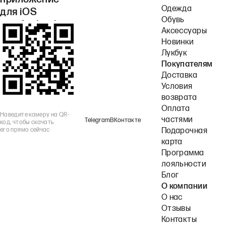
приложение
Одежда
для iOS
Обувь
или Android.
Аксессуары
Новинки
Лукбук
Покупателям
Доставка
Условия
возврата
Оплата
Наведите камеру на QR-
частями
Telegram
ВКонтакте
код, чтобы скачать
его прямо сейчас
Подарочная
карта
Программа
лояльности
Блог
О компании
О нас
Отзывы
Контакты