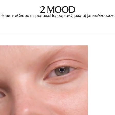
%
Новинки
Скоро в продаже
Подборки
Одежда
Деним
Аксессу