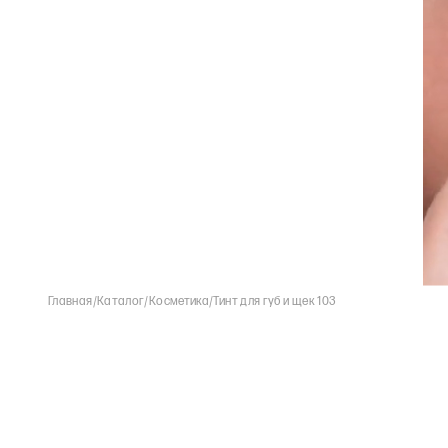
Главная
/
Каталог
/
Косметика
/
Тинт для губ и щек 103