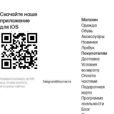
Скачайте наше
Магазин
приложение
Одежда
для iOS
Обувь
или Android.
Аксессуары
Новинки
Лукбук
Покупателям
Доставка
Условия
возврата
Оплата
Наведите камеру на QR-
частями
Telegram
ВКонтакте
код, чтобы скачать
его прямо сейчас
Подарочная
карта
Программа
лояльности
Блог