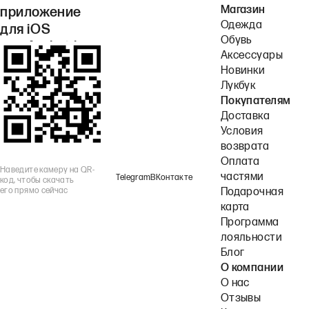
Магазин
приложение
Одежда
для iOS
Обувь
или Android.
Аксессуары
Новинки
Лукбук
Покупателям
Доставка
Условия
возврата
Оплата
Наведите камеру на QR-
частями
Telegram
ВКонтакте
код, чтобы скачать
его прямо сейчас
Подарочная
карта
Программа
лояльности
Блог
О компании
О нас
Отзывы