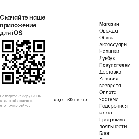
Скачайте наше
Магазин
приложение
Одежда
для iOS
Обувь
или Android.
Аксессуары
Новинки
Лукбук
Покупателям
Доставка
Условия
возврата
Оплата
Наведите камеру на QR-
частями
Telegram
ВКонтакте
код, чтобы скачать
его прямо сейчас
Подарочная
карта
Программа
лояльности
Блог