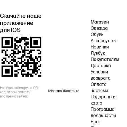
Скачайте наше
Магазин
приложение
Одежда
для iOS
Обувь
или Android.
Аксессуары
Новинки
Лукбук
Покупателям
Доставка
Условия
возврата
Оплата
Наведите камеру на QR-
частями
Telegram
ВКонтакте
код, чтобы скачать
его прямо сейчас
Подарочная
карта
Программа
лояльности
Блог