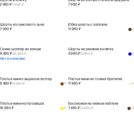
Шорты в клетку
Шорты из хлопка с поясом-шнурком
2 480
₽
7 980
₽
7 980
₽
Шорты из смесового льна
Юбка-шорты с запахом
7 980
₽
11 980
₽
+
1
Сумка шоппер из замши
Шорты на резинке в клетку
8 480
₽
28 980
₽
4 980
₽
11 980
₽
+
1
Нет в наличии
Платье мини с вырезом халтер
Платье мини на тонких бретелях
8 480
₽
11 980
₽
11 980
₽
+
1
+
1
Платье мини на пуговицах
Босоножки на низком каблуке
16 980
₽
7 480
₽
14 980
₽
+
1
+
2