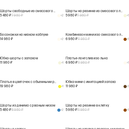
Шорты свободные из смесового льна
Шорты на резинке из смесового льна
5 480
₽
7 980
₽
5 980
₽
7 980
₽
+
2
+
1
Босоножки на низком каблуке
Комбинезон мини изо смесового льна
14 980
₽
6 980
₽
11 980
₽
+
2
+
1
Юбка-шорты с запахом
Платье-лонгслив изо льна
11 980
₽
6 980
₽
11 980
₽
+
1
+
1
Платье в цветочек с объемными рукавами
Юбка мини с имитацией запаха
19 980
₽
11 980
₽
+
1
+
1
Шорты из денима с рваным низом
Шорты на резинке в клетку
5 480
₽
8 980
₽
5 980
₽
11 980
₽
+
2
+
1