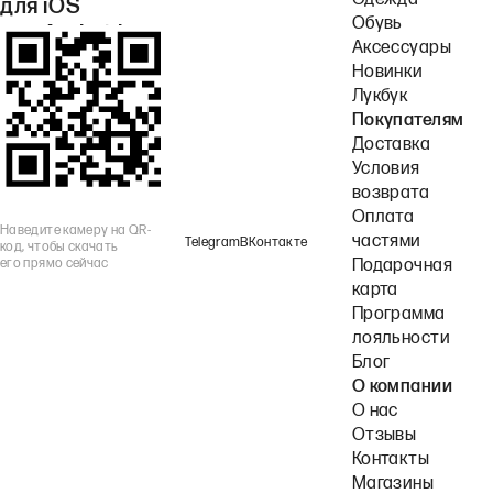
Одежда
для iOS
Обувь
или Android.
Аксессуары
Новинки
Лукбук
Покупателям
Доставка
Условия
возврата
Оплата
Наведите камеру на QR-
частями
Telegram
ВКонтакте
код, чтобы скачать
его прямо сейчас
Подарочная
карта
Программа
лояльности
Блог
О компании
О нас
Отзывы
Контакты
Магазины