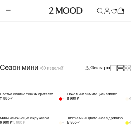
Сезон мини
Фильтры
(
60
изделий
)
Платье мини на тонких бретелях
Юбка мини с имитацией запаха
11 980
₽
11 980
₽
+
1
+
1
Мини-комбинация с кружевом
Платье мини цветочное с драпировками
9 980
₽
13 980
₽
17 980
₽
+
1
+
1