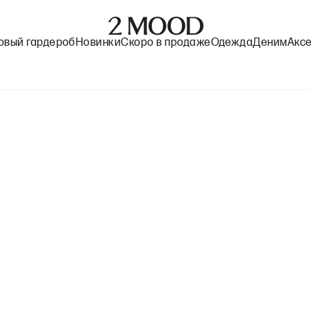
овый гардероб
Новинки
Скоро в продаже
Одежда
Деним
Акс