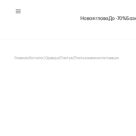
Новая глава
До -70%
Баз
Главная
/
Каталог
/
Одежда
/
Платья
/
Платье мини на пуговицах