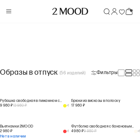
Образы в отпуск
Фильтры
(
56
изделий
)
Рубашка свободная в пижамном стиле
Брюки из вискозы в полоску
9 980
₽
13 980
₽
17 980
₽
+
1
Вьетнамки 2MOOD
Футболка свободная с банановым принтом
2 980
₽
4 980
₽
9 980
₽
+
1
+
1
Нет в наличии