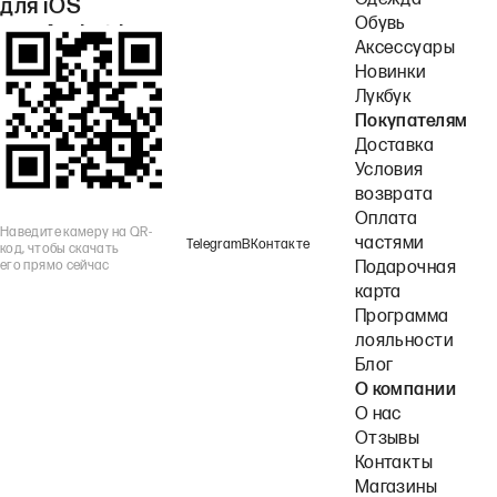
Одежда
для iOS
Обувь
или Android.
Аксессуары
Новинки
Лукбук
Покупателям
Доставка
Условия
возврата
Оплата
Наведите камеру на QR-
частями
Telegram
ВКонтакте
код, чтобы скачать
его прямо сейчас
Подарочная
карта
Программа
лояльности
Блог
О компании
О нас
Отзывы
Контакты
Магазины