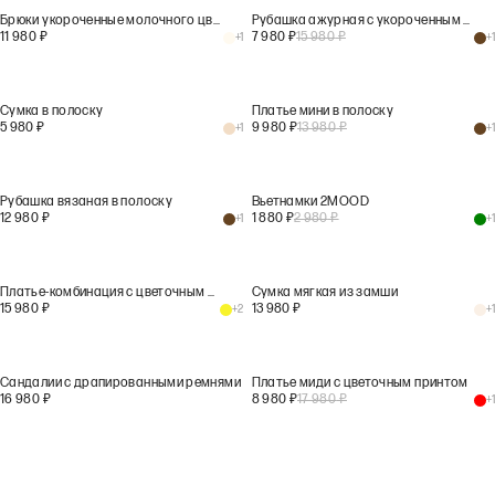
Брюки укороченные молочного цвета
Рубашка ажурная с укороченным рукавом
11 980
₽
7 980
₽
15 980
₽
+
1
+
1
Сумка в полоску
Платье мини в полоску
5 980
₽
9 980
₽
13 980
₽
+
1
+
1
Рубашка вязаная в полоску
Вьетнамки 2MOOD
12 980
₽
1 880
₽
2 980
₽
+
1
+
1
Платье-комбинация с цветочным принтом
Сумка мягкая из замши
15 980
₽
13 980
₽
+
2
+
1
Сандалии с драпированными ремнями
Платье миди с цветочным принтом
16 980
₽
8 980
₽
17 980
₽
+
1