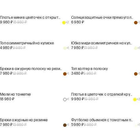
Платье мини в цветочек с открытой спиной
Солнцезащитные очки прямоугольной формы
9 980
₽
15 980
₽
6 980
₽
+
2
+
1
Топ асимметричный на кулиске
Юбка миди асимметричная на кулиске
4 980
₽
9 980
₽
7 980
₽
15 980
₽
+
1
+
1
Брюки в ажурную полоску на резинке
Топ халтер в полоску
7 980
₽
12 980
₽
3 480
₽
6 980
₽
+
1
+
1
Мюли на танкетке
Платье в цветочек с отделкой кружевом
18 980
₽
9 980
₽
19 980
₽
+
1
+
2
Брюки ажурные на резинке
Футболка объемная с томатным принтом
7 980
₽
15 980
₽
5 980
₽
9 980
₽
+
1
+
1