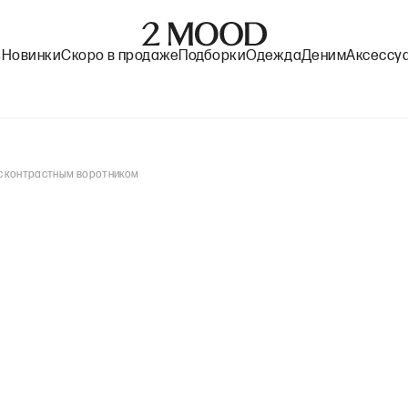
%
Новинки
Скоро в продаже
Подборки
Одежда
Деним
Аксессу
 с контрастным воротником