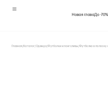
Новая глава
До -70
Главная
/
Каталог
/
Одежда
/
Футболки и лонгсливы
/
Футболка в полоску