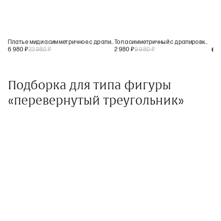
Платье миди асимметричное с драпировкой
Топ асимметричный с драпировкой
6 980
₽
23 980
₽
2 980
₽
9 980
₽
+
1
Подборка для типа фигуры
«перевернутый треугольник»