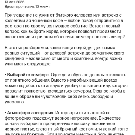
13 мая 2026
Время прочтения:
10 минут
Приглашение на ужин от близкого человека или встреча с
коллегами за чашечкой кофе — любой повод отправиться в
ресторан по‑своему волнующее событие. Встает главный
вопрос: как выбрать наряд, который позволит произвести
впечатление и при этом обеспечит комфорт на весь вечер?
В статье разберемся, какие вещи подойдут для самых
разных ситуаций — от деловой встречи до романтического
свидания. Независимо от места и компании, всегда важно
учитывать следующее:
• Выбирайте комфорт.
Одежда и обувь не должны отвлекать
от приятного общения. Вместо неудобных вещей всегда
можно подобрать стильную и удобную альтернативу, которая
позволит полностью насладиться вечером. Главное, чтобы в
вашем образе вы чувствовали себя легко, свободно и
уверенно.
• Атмосфера заведения.
Интерьер и стиль гостей на
фотографиях подскажут верное направление. В качестве
основы выбирайте проверенную классику: лаконичное
черное платье, элегантный брючный костюм или легкий топ с
широкими брюками. Эти варианты уместны в большинстве