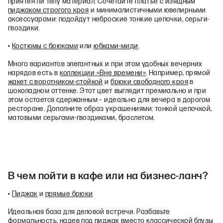
приятен ли телу материал. Сочетайте платье с изящным
пиджаком строгого кроя
и минималистичными ювелирными
аксессуарами: подойдут неброские тонкие цепочки, серьги-
гвоздики.
•
Костюмы с брюками
или
юбками-миди
.
Много вариантов элегантных и при этом удобных вечерних
нарядов есть в
коллекции «Вне времени»
. Например, прямой
жакет с воротником-стойкой
и
брюки свободного кроя
в
шоколадном оттенке. Этот цвет выглядит премиально и при
этом остается сдержанным – идеально для вечера в дорогом
ресторане. Дополните образ украшениями: тонкой цепочкой,
матовыми серьгами-гвоздиками, браслетом.
В чем пойти в кафе или на бизнес‑ланч?
•
Пиджак
и
прямые брюки
Идеальная база для деловой встречи. Разбавьте
формальность, надев под пиджак вместо классической блузы