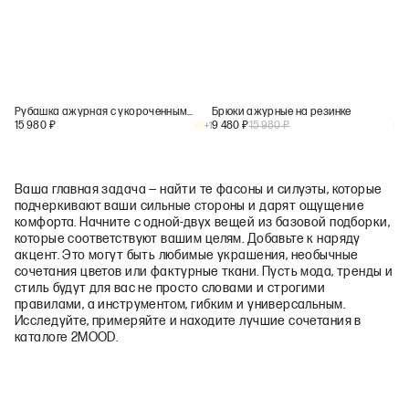
Рубашка ажурная с укороченным рукавом
Брюки ажурные на резинке
15 980
₽
9 480
₽
15 980
₽
+
1
+
1
Ваша главная задача — найти те фасоны и силуэты, которые
подчеркивают ваши сильные стороны и дарят ощущение
комфорта. Начните с одной‑двух вещей из базовой подборки,
которые соответствуют вашим целям. Добавьте к наряду
акцент. Это могут быть любимые украшения, необычные
сочетания цветов или фактурные ткани. Пусть мода, тренды и
стиль будут для вас не просто словами и строгими
правилами, а инструментом, гибким и универсальным.
Исследуйте, примеряйте и находите лучшие сочетания в
каталоге 2MOOD.