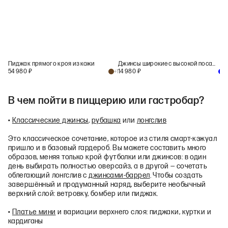
Пиджак прямого кроя из кожи
Джинсы широкие с высокой посадкой WL106
54 980
₽
14 980
₽
+
1
+
1
В чем пойти в пиццерию или гастробар?
•
Классические джинсы
,
рубашка
или
лонгслив
Это классическое сочетание, которое из стиля смарт‑кэжуал
пришло и в базовый гардероб. Вы можете составить много
образов, меняя только крой футболки или джинсов: в один
день выбирать полностью оверсайз, а в другой — сочетать
облегающий лонгслив с
джинсами‑баррел
. Чтобы создать
завершённый и продуманный наряд, выберите необычный
верхний слой: ветровку, бомбер или пиджак.
•
Платье мини
и вариации верхнего слоя: пиджаки, куртки и
кардиганы