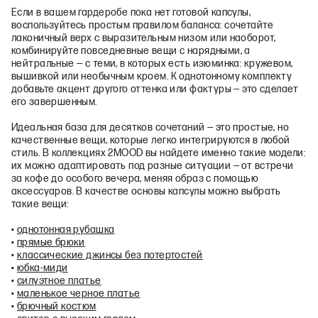
Если в вашем гардеробе пока нет готовой капсулы,
воспользуйтесь простым правилом баланса: сочетайте
лаконичный верх с выразительным низом или наоборот,
комбинируйте повседневные вещи с нарядными, а
нейтральные — с теми, в которых есть изюминка: кружевом,
вышивкой или необычным кроем. К однотонному комплекту
добавьте акцент другого оттенка или фактуры — это сделает
его завершенным.
Идеальная база для десятков сочетаний — это простые, но
качественные вещи, которые легко интегрируются в любой
стиль. В коллекциях 2MOOD вы найдете именно такие модели:
их можно адаптировать под разные ситуации — от встречи
за кофе до особого вечера, меняя образ с помощью
аксессуаров. В качестве основы капсулы можно выбрать
такие вещи:
•
однотонная рубашка
•
прямые брюки
•
классические джинсы без потертостей
•
юбка-миди
•
силуэтное платье
•
маленькое черное платье
•
брючный костюм