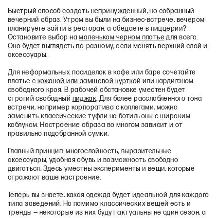
Быстрый способ создать непринужденный, но собранный
вечерний образ. Утром вы были на бизнес‑встрече, вечером
планируете зайти в ресторан, а обедаете в пиццерии?
Остановите выбор на
маленьком черном платье
для всего.
Оно будет выглядеть по‑разному, если менять верхний слой и
аксессуары.
Для неформальных посиделок в кафе или баре сочетайте
платье с
кожаной или замшевой курткой
или кардиганом
свободного кроя. В рабочей обстановке уместен будет
строгий свободный
пиджак
. Для более расслабленного тона
встречи, например корпоратива с коллегами, можно
заменить классические туфли на ботильоны с широким
каблуком. Настроение образа во многом зависит и от
правильно подобранной сумки.
Главный принцип: многослойность, выразительные
аксессуары, удобная обувь и возможность свободно
двигаться. Здесь уместны эксперименты и вещи, которые
отражают ваше настроение.
Теперь вы знаете, какая одежда будет идеальной для каждого
типа заведений. Но помимо классических вещей есть и
тренды — некоторые из них будут актуальны не один сезон, а