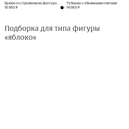
Брюки со стрелками из фактурной шерсти
Рубашка с объемными плечами
18 980
₽
14 980
₽
+
2
Подборка для типа фигуры
«яблоко»