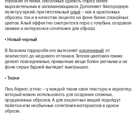
глубокие оттенки, способные сделать образ более
выразительным и запоминающимся. Дополняет благородную
палитру яркий, притягательный
алый
— как в однотонных
образах, так и в качестве акцента на фоне более спокойных
цветов. Алый эффектно смотрится в паре с голубым, создавая
свежее и интересное сочетание для образа.
• Новый черный
В базовом гардеробе его вытесняет
коричневый
: от
землистого до медового оттенков. Теплая цветовая гамма
делает повседневные, привычные вещи более уютными и на
фоне серых будней выглядит выигрышно.
•
Ткани
Лен, бархат, атлас — у каждой ткани своя текстура и характер,
который можно использовать для создания сложных,
продуманных образов. А для акцентных вещей подойдут
пайетки или необычные сочетания материалов в одном
образе.