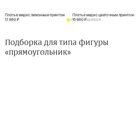
Платье миди с лимонным принтом
Платье миди с цветочным принтом и кружевом
17 980
₽
15 980
₽
22 980
₽
+
1
Подборка для типа фигуры
«прямоугольник»