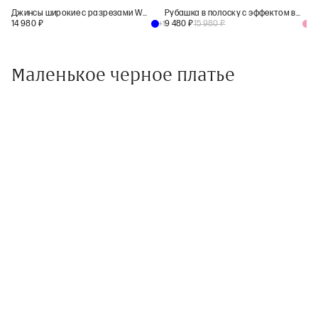
Джинсы широкие с разрезами WL300
Рубашка в полоску с эффектом варки
14 980
₽
9 480
₽
15 980
₽
+
1
+
2
Маленькое черное платье