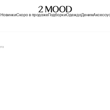
%
Новинки
Скоро в продаже
Подборки
Одежда
Деним
Аксессу
ета