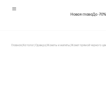
Новая глава
До -70
Главная
/
Каталог
/
Одежда
/
Жакеты и жилеты
/
Жакет прямой черного цв