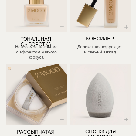
+
+
СПОНЖ ДЛЯ
РАССЫПЧАТАЯ
МАКИЯЖА
ПУДРА
Шелковистый финиш
Лёгкое нанесение
с естественным
с профессиональным
эффектом
результатом