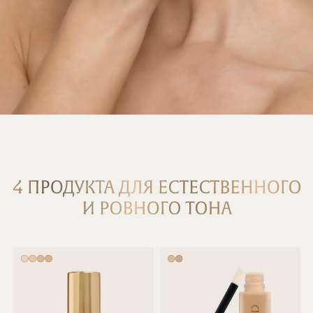
+
+
КОНСИЛЕР
ТОНАЛЬНАЯ
СЫВОРОТКА
Невесомое покрытие
Деликатная коррекция
с эффектом мягкого
и свежий взгляд
фокуса