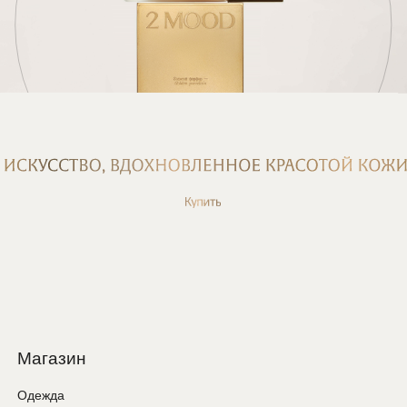
Новинки
Скоро в продаже
Лукбук
Покупателям
Доставка и оплата
Условия возврата
Оплата частями
Подарочная карта
Программа лояльности
О компании
О нас
Отзывы
Контакты
Магазины
Стилистами