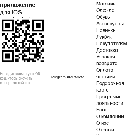
Магазин
приложение
Одежда
для iOS
Обувь
или Android.
Аксессуары
Новинки
Лукбук
Покупателям
Доставка
Условия
возврата
Оплата
Наведите камеру на QR-
частями
Telegram
ВКонтакте
код, чтобы скачать
его прямо сейчас
Подарочная
карта
Программа
лояльности
Блог
О компании
О нас
Отзывы