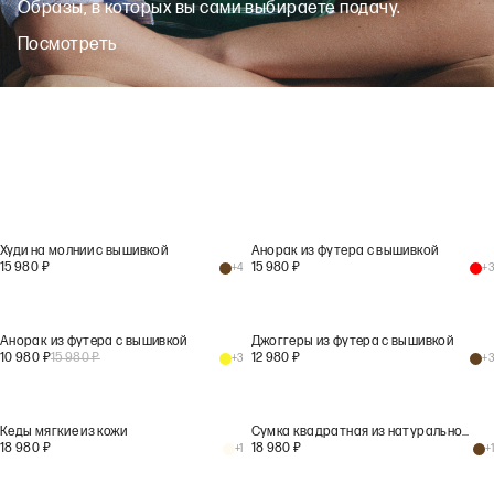
Образы, в которых вы сами выбираете подачу.
Посмотреть
Худи на молнии с вышивкой
Анорак из футера с вышивкой
15 980
₽
15 980
₽
+
4
+
3
Анорак из футера с вышивкой
Джоггеры из футера с вышивкой
10 980
₽
15 980
₽
12 980
₽
+
3
+
3
Кеды мягкие из кожи
Сумка квадратная из натуральной кожи
18 980
₽
18 980
₽
+
1
+
1