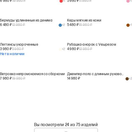
6 980
₽
19 980
₽
5 980
₽
11 980
₽
+
1
+
1
Бермуды удлиненные из денима
Кеды мягкие из кожи
6 480
₽
12 980
₽
5 480
₽
18 980
₽
+
2
+
1
Леггинсы укороченные
Рубашка-анорак с V-вырезом
3 980
₽
5 980
₽
4 980
₽
12 980
₽
+
2
Нет в наличии
Ветровка непромокаемая со сборками
Джемпер-поло с длинным рукавом в полоску
7 980
₽
19 980
₽
14 980
₽
+
2
Вы посмотрели 24 из 75 изделий