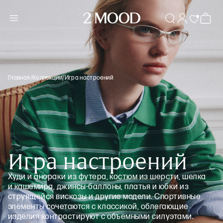
Главная
/
Коллекции
/
Игра настроений
Игра настроений
Худи и анораки из футера, костюм из шерсти, шелка
и кашемира, джинсы-баллоны, платья и юбки из
струящейся вискозы и другие модели. Спортивные
элементы сочетаются с классикой, облегающие
изделия контрастируют с объемными силуэтами.