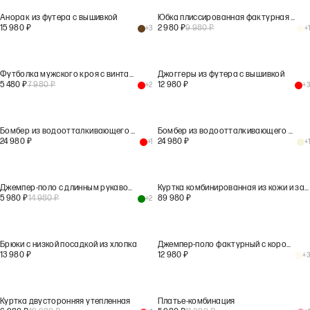
Анорак из футера с вышивкой
Юбка плиссированная фактурная молочного цвета
15 980
₽
2 980
₽
9 980
₽
+
3
+
1
Футболка мужского кроя с винтажным принтом
Джоггеры из футера с вышивкой
5 480
₽
7 980
₽
12 980
₽
+
2
+
3
Бомбер из водоотталкивающего хлопка
Бомбер из водоотталкивающего хлопка
24 980
₽
24 980
₽
+
1
+
1
Джемпер-поло с длинным рукавом в полоску
Куртка комбинированная из кожи и замши
5 980
₽
14 980
₽
89 980
₽
+
2
Брюки с низкой посадкой из хлопка
Джемпер-поло фактурный с коротким рукавом
13 980
₽
12 980
₽
+
3
Куртка двусторонняя утепленная
Платье-комбинация