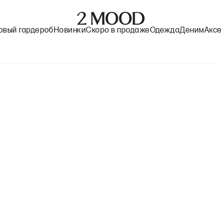
овый гардероб
Новинки
Скоро в продаже
Одежда
Деним
Акс