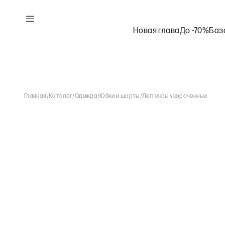
Новая глава
До -70%
Баз
Главная
/
Каталог
/
Одежда
/
Юбки и шорты
/
Леггинсы укороченные