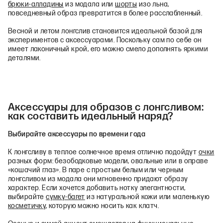
брюки‑алладины
из модала или
шорты
изо льна,
повседневный образ превратится в более расслабленный.
Весной и летом лонгслив становится идеальной базой для
экспериментов с аксессуарами. Поскольку сам по себе он
имеет лаконичный крой, его можно смело дополнять яркими
деталями.
Аксессуары для образов с лонгсливом:
как составить идеальный наряд?
Выбирайте аксессуары по времени года
К лонгсливу в теплое солнечное время отлично подойдут
очки
разных форм: безободковые модели, овальные или в оправе
«кошачий глаз». В паре с простым белым или черным
лонгсливом из модала они мгновенно придают образу
характер. Если хочется добавить нотку элегантности,
выбирайте
сумку-багет
из натуральной кожи или маленькую
косметичку
, которую можно носить как клатч.