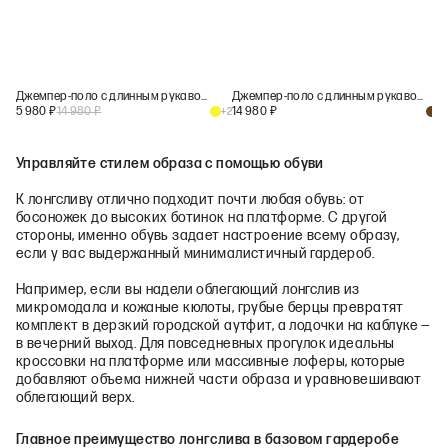
Джемпер-поло с длинным рукавом в полоску
Джемпер-поло с длинным рукавом в полоску
5 980
₽
14 980
₽
14 980
₽
+
2
+
2
Управляйте стилем образа с помощью обуви
К лонгсливу отлично подходит почти любая обувь: от
босоножек до высоких ботинок на платформе. С другой
стороны, именно обувь задает настроение всему образу,
если у вас выдержанный минималистичный гардероб.
Например, если вы надели облегающий лонгслив из
микромодала и кожаные кюлоты, грубые берцы превратят
комплект в дерзкий городской аутфит, а лодочки на каблуке —
в вечерний выход. Для повседневных прогулок идеальны
кроссовки на платформе или массивные лоферы, которые
добавляют объема нижней части образа и уравновешивают
облегающий верх.
Главное преимущество лонгслива в базовом гардеробе