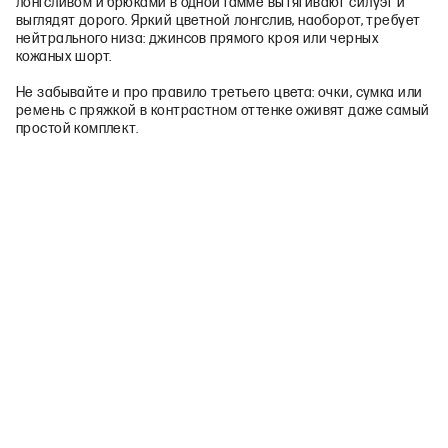
лонгсливом и брюками в одной гамме вытягивают силуэт и
выглядят дорого. Яркий цветной лонгслив, наоборот, требует
нейтрального низа: джинсов прямого кроя или черных
кожаных шорт.
Не забывайте и про правило третьего цвета: очки, сумка или
ремень с пряжкой в контрастном оттенке оживят даже самый
простой комплект.