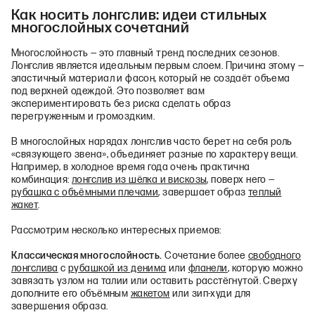
Как носить лонгслив: идеи стильных
многослойных сочетаний
Многослойность — это главный тренд последних сезонов.
Лонгслив является идеальным первым слоем. Причина этому —
эластичный материал и фасон, который не создаёт объема
под верхней одеждой. Это позволяет вам
экспериментировать без риска сделать образ
перегруженным и громоздким.
В многослойных нарядах лонгслив часто берет на себя роль
«связующего звена», объединяет разные по характеру вещи.
Например, в холодное время года очень практична
комбинация:
лонгслив из шёлка и вискозы
, поверх него —
рубашка с объёмными плечами
, завершает образ
теплый
жакет
.
Рассмотрим несколько интересных приемов:
Классическая многослойность.
Сочетание более
свободного
лонгслива
с
рубашкой из денима
или
фланели
, которую можно
завязать узлом на талии или оставить расстёгнутой. Сверху
дополните его объёмным
жакетом
или зип‑худи для
завершения образа.