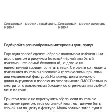
Солнцезащитные очки в узкой овальной оправе
Солнцезащитные очки-авиаторы
6 980
₽
6 980
₽
Подбирайте разнообразные материалы для наряда
Еще один способ сделать образ с лонгсливом небанальным —
игра с цветом и рисунком. Базовый чёрный или белый
лонгслив — это самый безопасный, но далеко не
единственный вариант сочетать вещи. Сегодня в коллекциях
появляются лонгсливы с полоской, графическими принтами
или меланжевой фактурой. Например,
джемпер-поло
с
длинным рукавом в полоску из ассортимента 2MOOD отлично
смотрится с однотонными
брюками
со стрелками или с юбкой
мини из кожи.
При этом важно не перегружать образ: если лонгслив с
активным принтом, весь остальной комплект должен быть
спокойным по цвету и фактуре. Монохромные тотал-луки с