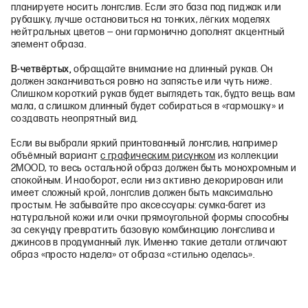
планируете носить лонгслив. Если это база под пиджак или
рубашку, лучше остановиться на тонких, лёгких моделях
нейтральных цветов — они гармонично дополнят акцентный
элемент образа.
В‑четвёртых,
обращайте внимание на длинный рукав. Он
должен заканчиваться ровно на запястье или чуть ниже.
Слишком короткий рукав будет выглядеть так, будто вещь вам
мала, а слишком длинный будет собираться в «гармошку» и
создавать неопрятный вид.
Если вы выбрали яркий принтованный лонгслив, например
объёмный вариант
с графическим рисунком
из коллекции
2MOOD, то весь остальной образ должен быть монохромным и
спокойным. И наоборот, если низ активно декорирован или
имеет сложный крой, лонгслив должен быть максимально
простым. Не забывайте про аксессуары: сумка‑багет из
натуральной кожи или очки прямоугольной формы способны
за секунду превратить базовую комбинацию лонгслива и
джинсов в продуманный лук. Именно такие детали отличают
образ «просто надела» от образа «стильно оделась».