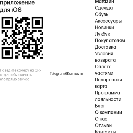
Магазин
приложение
Одежда
для iOS
Обувь
или Android.
Аксессуары
Новинки
Лукбук
Покупателям
Доставка
Условия
возврата
Оплата
Наведите камеру на QR-
частями
Telegram
ВКонтакте
код, чтобы скачать
его прямо сейчас
Подарочная
карта
Программа
лояльности
Блог
О компании
О нас
Отзывы
Контакты