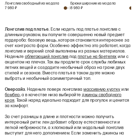
Лонгслив свободный из модала
Брюки широкие из модала
7 980
₽
8 980
₽
+
3
+
4
Лонгслив под платье.
Если надеть под платье лонгслив с
длинным рукавом, вы получите совершенно новый предмет
гардероба: базовую вещь, которая становится интереснее за
счет контраста форм. Особенно эффектно это работает, когда
лонгслив и верхний слой выполнены из разных материалов.
Наденьте
облегающий лонгслив
под
платье на бретелях
или с
акцентом на плечах. Так вы продлите срок службы любимых
летних вещей и создадите необычный образ на грани двух
стилей и сезонов. Вместо платья в таком дуэте можно
выбрать и необычный асимметричный топ.
Оверсайз.
Наденьте поверх лонгслива
массивную куртку
или
бомбер
, а в качестве низа выбирайте
джинсы свободного
кроя
. Такой наряд идеально подходит для прогулок и ценится
за комфорт.
За счет разницы в длине и плотности можно получить
интересный ритм: лен добавит образу естественности и
легкой небрежности, а хлопковый или модальный лонгслив
выступит для него дополнением. Если заменить джинсы на