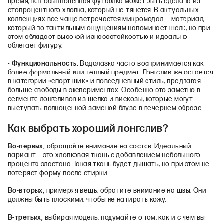
время, как обыкновенная футболка может быть сделана из
стопроцентного хлопка, который не тянется. В актуальных
коллекциях все чаще встречается
микромодал
— материал,
который по тактильным ощущениям напоминает шелк, но при
этом обладает высокой износостойкостью и идеально
облегает фигуру.
•
Функциональность.
Водолазка часто воспринимается как
более формальный или теплый предмет. Лонгслив же остается
в категории «спорт-шик» и повседневный стиль, предлагая
больше свободы в экспериментах. Особенно это заметно в
сегменте
лонгсливов из шелка и вискозы
, которые могут
выступать полноценной заменой блузе в вечернем образе.
Как выбрать хороший лонгслив?
Во‑первых,
обращайте внимание на состав. Идеальный
вариант — это хлопковая ткань с добавлением небольшого
процента эластана. Такая ткань будет дышать, но при этом не
потеряет форму после стирки.
Во‑вторых,
примеряя вещь, обратите внимание на швы. Они
должны быть плоскими, чтобы не натирать кожу.
В‑третьих,
выбирая модель, подумайте о том, как и с чем вы