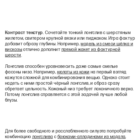
Контраст текстур.
Сочетайте тонкий лонгслив с шерстяным
жилетом, свитером крупной вязки или пиджаком. Игра фактур
добавит образу глубины. Например,
модель из смеси шёлка и
вискозы
отлично дополнит
прямой жакет из фактурной
шерсти
.
Лонгслив способен уравновесить даже самые смелые
фасоны низа. Например,
кюлоты из кожи
на первый взгляд
кажутся сложной для комбинирования вещью. Однако стоит
надеть с ними простой чёрный лонгслив, и образ сразу
обретает цельность. Кожаный низ требует лаконичного верха.
Потому лонгслив справляется с этой задачей лучше любой
блузы.
Для более свободного и расслабленного силуэта попробуйте
комбинацию
лонгслива
с
брюками‑алладинами из модала
,