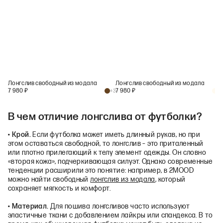
Лонгслив свободный из модала
Лонгслив свободный из модала
7 980
₽
7 980
₽
+
3
+
3
В чем отличие лонгслива от футболки?
•
Крой.
Если футболка может иметь длинный рукав, но при
этом оставаться свободной, то лонгслив – это приталенный
или плотно прилегающий к телу элемент одежды. Он словно
«вторая кожа», подчеркивающая силуэт. Однако современные
тенденции расширили это понятие: например, в 2MOOD
можно найти свободный
лонгслив из модала
, который
сохраняет мягкость и комфорт.
•
Материал.
Для пошива лонгсливов часто используют
эластичные ткани с добавлением лайкры или спандекса. В то