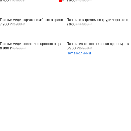
8 480
₽
16 980
₽
7 980
₽
15 980
₽
+
1
Платье миди с кружевом белого цвета
Платье с вырезом на груди черного цвета
7 980
₽
15 980
₽
7 980
₽
17 980
₽
Платье миди в цветочек красного цвета
Платье из тонкого хлопка с драпировкой белого цвета
8 980
₽
16 980
₽
6 980
₽
15 980
₽
Нет в наличии