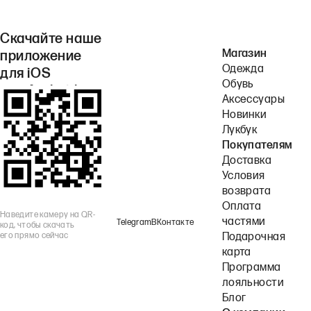
Скачайте наше
Магазин
приложение
Одежда
для iOS
Обувь
или Android.
Аксессуары
Новинки
Лукбук
Покупателям
Доставка
Условия
возврата
Оплата
Наведите камеру на QR-
частями
Telegram
ВКонтакте
код, чтобы скачать
его прямо сейчас
Подарочная
карта
Программа
лояльности
Блог