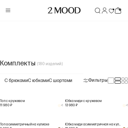
Комплекты
(
180
изделий
)
Фильтры
С брюками
С юбками
С шортами
Топ с кружевом
Юбка миди с кружевом
11 980
₽
13 980
₽
+
1
+
1
Топ асимметричный на кулиске
Юбка миди асимметричная на кулиске