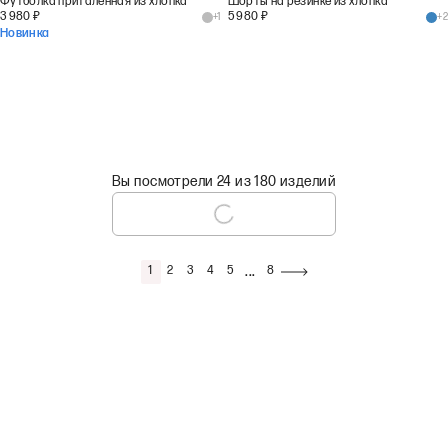
Футболка приталенная из хлопка
Шорты на резинке из хлопка
3 980
₽
5 980
₽
+
1
+
2
Новинка
Вы посмотрели 24 из 180 изделий
...
1
2
3
4
5
8