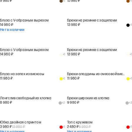
9 980
₽
15 980
₽
+
1
+
1
Блуза с V-образным вырезом
Брюки на резинке с защипами
14 980
₽
13 980
₽
+
1
Нет в наличии
Блуза с V-образным вырезом
Брюки на резинке с защипами
14 980
₽
13 980
₽
+
1
+
1
Блуза на запах из вискозы
Брюки-аладдины из смесовой вискозы
11 980
₽
11 980
₽
+
1
+
1
Лонгслив свободный из хлопка
Брюки широкие из хлопка
8 980
₽
9 980
₽
+
2
+
2
Юбка двойная с принтом
Топ с кружевом
3 980
₽
13 980
₽
2 480
₽
8 980
₽
+
1
+
1