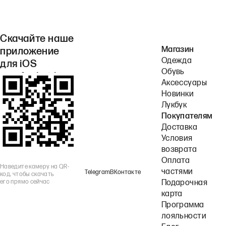
Скачайте наше
Магазин
приложение
Одежда
для iOS
Обувь
или Android.
Аксессуары
Новинки
Лукбук
Покупателям
Доставка
Условия
возврата
Оплата
Наведите камеру на QR-
частями
Telegram
ВКонтакте
код, чтобы скачать
его прямо сейчас
Подарочная
карта
Программа
лояльности