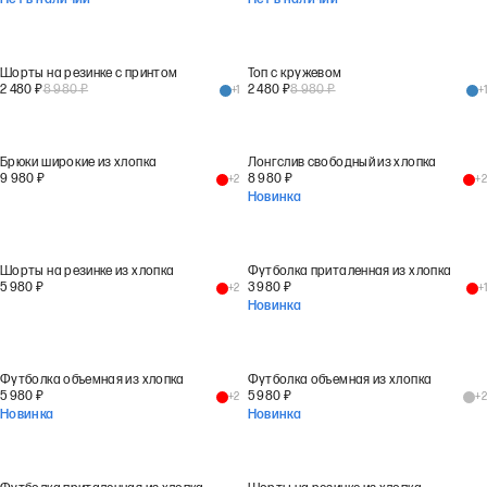
Нет в наличии
Нет в наличии
Шорты на резинке с принтом
Топ с кружевом
2 480
₽
8 980
₽
2 480
₽
8 980
₽
+
1
+
1
Брюки широкие из хлопка
Лонгслив свободный из хлопка
9 980
₽
8 980
₽
+
2
+
2
Новинка
Шорты на резинке из хлопка
Футболка приталенная из хлопка
5 980
₽
3 980
₽
+
2
+
1
Новинка
Футболка объемная из хлопка
Футболка объемная из хлопка
5 980
₽
5 980
₽
+
2
+
2
Новинка
Новинка