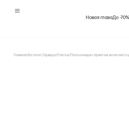
Новая глава
До -70
Главная
/
Каталог
/
Одежда
/
Платья
/
Платье миди с принтом молочного 