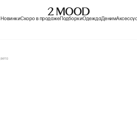
%
Новинки
Скоро в продаже
Подборки
Одежда
Деним
Аксессу
цвета