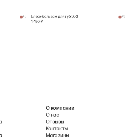
+
3
Блеск-бальзам для губ 303
+
3
1 490
₽
О компании
О нас
а
Отзывы
Контакты
а
Магазины