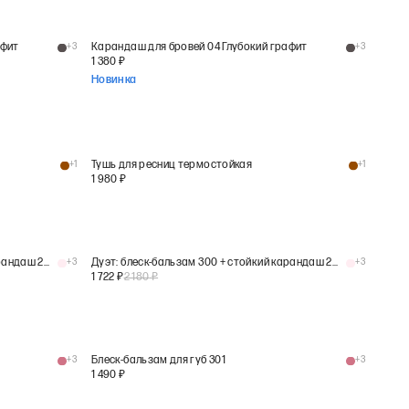
афит
+
3
Карандаш для бровей 04 Глубокий графит
+
3
1 380
₽
Новинка
+
1
Тушь для ресниц термостойкая
+
1
1 980
₽
Дуэт: блеск-бальзам 300 + стойкий карандаш 201
+
3
Дуэт: блеск-бальзам 300 + стойкий карандаш 201
+
3
1 722
₽
2 180
₽
+
3
Блеск-бальзам для губ 301
+
3
1 490
₽