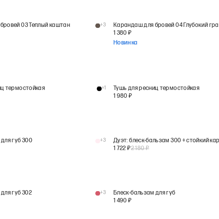
бровей 03 Теплый каштан
+
3
Карандаш для бровей 04 Глубокий гр
1 380
₽
Новинка
иц термостойкая
+
1
Тушь для ресниц термостойкая
1 980
₽
для губ 300
+
3
1 722
₽
2 180
₽
для губ 302
+
3
Блеск-бальзам для губ
1 490
₽