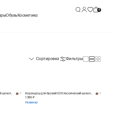
ары
Обувь
Косметика
Сортировка
Фильтры
Карандаш для бровей 02 Классический шоколад
+
3
Карандаш для бровей 02 Классический шоколад
+
3
1 380
₽
Новинка