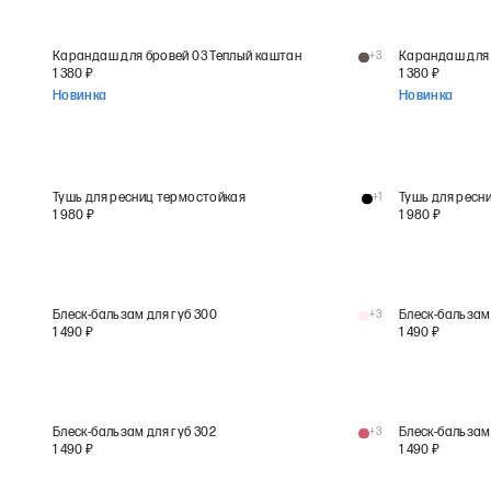
Карандаш для бровей 03 Теплый каштан
+
3
Карандаш для 
1 380
₽
1 380
₽
Новинка
Новинка
Тушь для ресниц термостойкая
+
1
Тушь для ресн
1 980
₽
1 980
₽
Блеск-бальзам для губ 300
+
3
Блеск-бальзам 
1 490
₽
1 490
₽
Блеск-бальзам для губ 302
+
3
Блеск-бальзам 
1 490
₽
1 490
₽