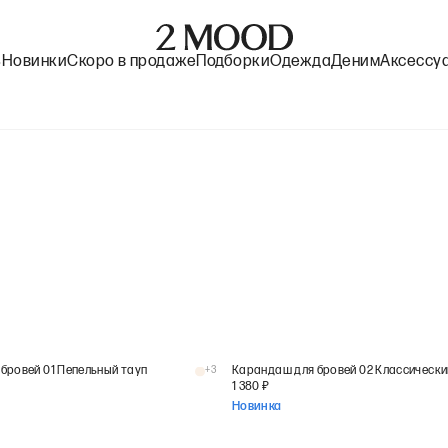
%
Новинки
Скоро в продаже
Подборки
Одежда
Деним
Аксессу
бровей 01 Пепельный тауп
+
3
1 380
₽
Новинка