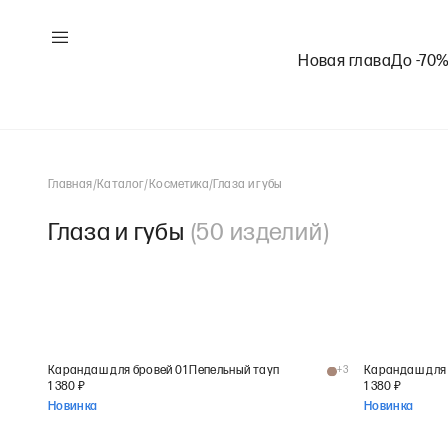
Новая глава
До -70
Главная
/
Каталог
/
Косметика
/
Глаза и губы
Глаза и губы
(
50
изделий
)
Карандаш для бровей 01 Пепельный тауп
+
3
Карандаш для 
1 380
₽
1 380
₽
Новинка
Новинка