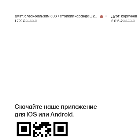
Дуэт: блеск-бальзам 303 + стойкий карандаш 203
+
3
Дуэт: коричне
1 722
₽
2 180
₽
2 016
₽
2 670
₽
Скачайте наше приложение
для iOS или Android.