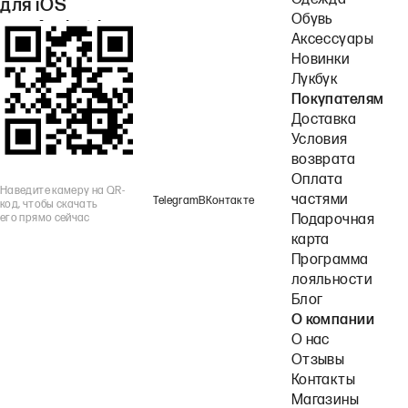
Одежда
для iOS
Обувь
или Android.
Аксессуары
Новинки
Лукбук
Покупателям
Доставка
Условия
возврата
Оплата
Наведите камеру на QR-
частями
Telegram
ВКонтакте
код, чтобы скачать
его прямо сейчас
Подарочная
карта
Программа
лояльности
Блог
О компании
О нас
Отзывы
Контакты
Магазины