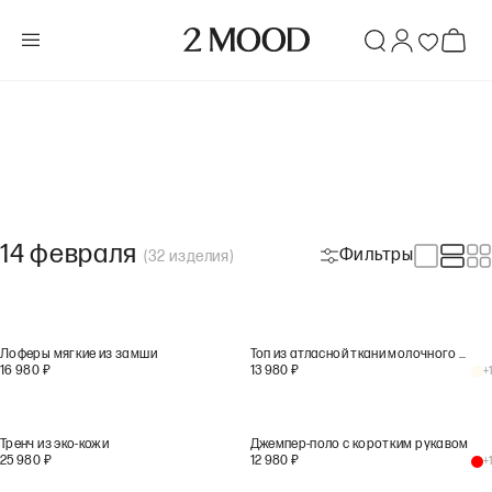
14 февраля
Фильтры
(
32
изделия
)
Лоферы мягкие из замши
Топ из атласной ткани молочного цвета
16 980
₽
13 980
₽
+
1
Тренч из эко-кожи
Джемпер-поло с коротким рукавом
25 980
₽
12 980
₽
+
1