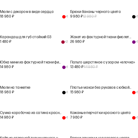
Мюли с декором в виде сердца
Брюки бананы черного цвета
18 980
₽
9 980
₽
12 980
₽
+
1
+
1
Карандаш для губ стойкий 03
Жакет из фактурной ткани фиолетового цвета
1 480
₽
26 980
₽
+
2
+
1
Юбка мини из фактурной ткани фиолетового цвета
Пальто шерстяное с узором «елочка»
14 980
₽
13 480
₽
44 980
₽
+
1
Мюли на танкетке
Платье макси без рукавов с юбкой на запах красного цвета
18 980
₽
15 980
₽
+
1
+
1
Сумка-коробочка из сатина красного цвета
Кожаные перчатки красного цвета
14 980
₽
7 980
₽
+
1
+
1