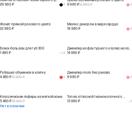
Кейп из атласной ткани черного цвета
Брюки зауженные розового цвета
29 980
₽
9 980
₽
12 980
₽
+
1
+
1
Жакет прямой розового цвета
Мюли с декором в виде сердца
22 980
₽
18 980
₽
+
1
Блеск-бальзам для губ 300
Джемпер из фактурного хлопка молочного цвета
1 490
₽
14 980
₽
+
3
Рубашка объемная в клетку
Джемпер-поло без рукава
4 480
₽
12 980
₽
9 980
₽
+
1
+
1
Классические лоферы из мягкой кожи
Топ из атласной ткани молочного цвета
5 480
₽
18 980
₽
13 980
₽
+
1
Нет в наличии