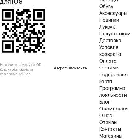
Одежда
для iOS
Обувь
или Android.
Аксессуары
Новинки
Лукбук
Покупателям
Доставка
Условия
возврата
Оплата
Наведите камеру на QR-
частями
Telegram
ВКонтакте
код, чтобы скачать
его прямо сейчас
Подарочная
карта
Программа
лояльности
Блог
О компании
О нас
Отзывы
Контакты
Магазины