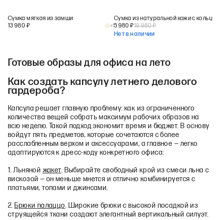
Сумка мягкая из замши
Сумка из натуральной кожи с кольцом
13 980
₽
5 980
₽
19 980
₽
+
1
Нет в наличии
Готовые образы для офиса на лето
Как создать капсулу летнего делового
гардероба?
Капсула решает главную проблему: как из ограниченного
количества вещей собрать максимум рабочих образов на
всю неделю. Такой подход экономит время и бюджет. В основу
войдут пять предметов, которые сочетаются с более
расслабленным верхом и аксессуарами, а главное — легко
адаптируются к дресс‑коду конкретного офиса:
1. Льняной
жакет
. Выбирайте свободный крой из смеси льна с
вискозой — он меньше мнется и отлично комбинируется с
платьями, топами и джинсами.
2.
Брюки палаццо
. Широкие брюки с высокой посадкой из
струящейся ткани создают элегантный вертикальный силуэт.