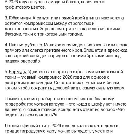
В 2026 году актуальны модели белого, песочного и
графитового цветов.
3.
Юбка миди
. А‑силуэт или прямой крой длины ниже колена
остается компромиссом между строгостью и
женственностью. Хорошо смотрится как с классическими
блузами, так и с трикотажными топами.
4. Платье‑рубашка. Монохромная модель из хлопка или шелка
прямого или слегка приталенного кроя. Впишется в дресс‑код
как верхний слой для нарядов с легкими брюками или под
пиджак оверсайз.
5.
Бермуды
. Удлиненные шорты со стрелками из костюмной
ткани — главный компромисс 2026 года для офисов с
нестрогим дресс‑кодом. Сочетайте их с жакетом и белым
топом, чтобы сохранить деловой вид в самую сильную жару.
Помните, как мы разбирали в нашем гиде по базовому
гардеробу: грамотная капсула — это когда в шкафу нет ничего
лишнего, а, самое главное, всегда есть ответ на вопрос «Что
надеть и с чем сочетать?».
Летний офисный стиль 2026 года доказывает, что даже в
тридцатиградусную жару можно выглядеть уместно и