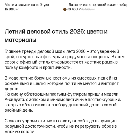
Мюли из замши на каблуке
Балетки из велюровой кожи со сборкой
16 980
₽
8 480
₽
16 980
₽
+
1
Летний деловой стиль 2026: цвета и
материалы
Главные тренды деловой моды лета 2026 — это уверенный
крой, натуральные фактуры и продуманные акценты. В этом
сезоне офисный стиль отказывается от жестких рамок в
пользу комфорта и практичности.
В моде летние брючные костюмы из смесовых тканей на
основе льна и шелка, которые почти не мнутся и выглядят
дорого.
На смену облегающим платьям‑футлярам пришли модели
А‑силуэта, с запахом и минималистичные платья‑рубашки,
которые обеспечивают свободу движений даже в самый
знойный день.
С аксессуарами стилисты советуют соблюдать принцип
разумной достаточности, чтобы не перегружать образ в
жаркую погоду: