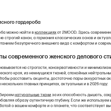
сного гардероба
оба можно найти в
коллекциях
от 2MOOD. Здесь современн
не строгий канон, а гармония классических основ и актуа
етанием безупречного внешнего вида с комфортом и совре
ы современного женского делового с
новывается на строгости, консервативности и минимализм
ского кроя, из немнущихся тканей, спокойных нейтральны
Чтобы расставить акценты, достаточно пары аккуратных а
 нескольких главных принципах, актуальных и в 2026 году:
бираем
натуральные ткани
за их способность дышать, сох
обавляя образу аутентичную глубину. Если же используем 
аботой о вашем комфорте и о планете, что соответствует в