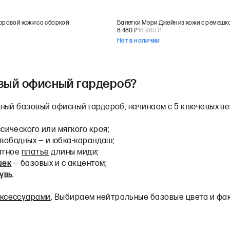
юровой кожи со сборкой
Балетки Мэри Джейн из кожи с ремешк
₽
8 480
₽
16 980
₽
Нет в наличии
вый офисный гардероб?
ный базовый офисный гардероб, начинаем с 5 ключевых в
сического или мягкого кроя;
вободных — и юбка-карандаш;
нтное
платье
длины миди;
шек
— базовых и с акцентом;
увь
.
ксессуарами
. Выбираем нейтральные базовые цвета и фа