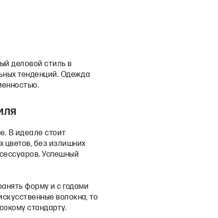
ый деловой стиль в
льных тенденций. Одежда
менностью.
тиля
е. В идеале стоит
х цветов, без излишних
ксессуаров. Успешный
ранять форму и с годами
искусственные волокна, то
ысокому стандарту.