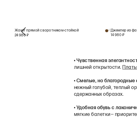
Жакет прямой с воротником-стойкой
+
1
Джемпер из фа
14 980
₽
24 980
₽
•
Чувственная элегантнос
лишней открытости.
Плать
•
Смелые, но благородные 
нежный голубой, теплый ор
сдержанных образах.
•
Удобная обувь с лакони
мягкие балетки— приорите