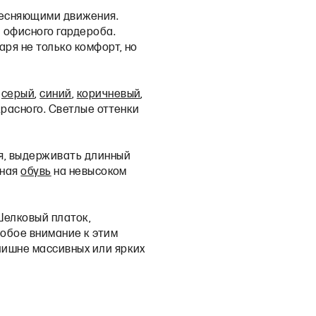
стесняющими движения.
 офисного гардероба.
ря не только комфорт, но
,
серый
,
синий
,
коричневый
,
красного. Светлые оттенки
я, выдерживать длинный
бная
обувь
на невысоком
Шелковый платок,
собое внимание к этим
лишне массивных или ярких