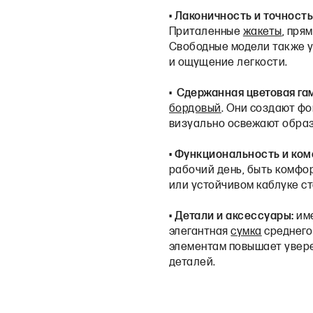
•
Лаконичность и точность
Приталенные
жакеты
, пря
Свободные модели также ум
и ощущение легкости.
•
Сдержанная цветовая га
бордовый
. Они создают фо
визуально освежают обра
•
Функциональность и ком
рабочий день, быть комфор
или устойчивом каблуке с
•
Детали и аксессуары:
им
элегантная
сумка
среднего
элементам повышает увере
деталей.