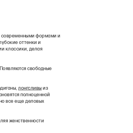
 с современными формами и
лубокие оттенки и
ии классики, делая
 Появляются свободные
рдиганы,
лонгсливы
из
ановятся полноценной
но все еще деловых
вляя женственности