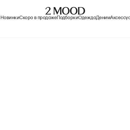
%
Новинки
Скоро в продаже
Подборки
Одежда
Деним
Аксессу