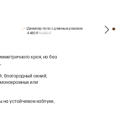
+
2
Джемпер-поло с длинным рукавом
+
1
4 480
₽
14 980
₽
имметричного кроя, но без
.
, благородный синий,
 монохромных или
ы на устойчивом каблуке,