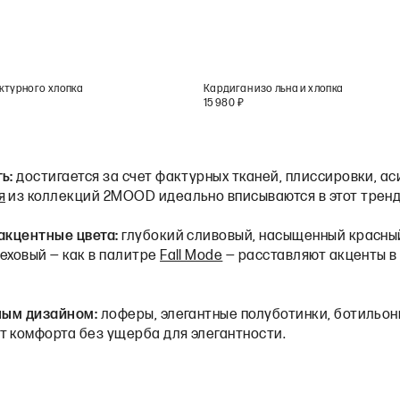
ктурного хлопка
Кардиган изо льна и хлопка
15 980
₽
ть:
достигается за счет фактурных тканей, плиссировки, ас
я
из коллекций 2MOOD идеально вписываются в этот тренд
акцентные цвета:
глубокий сливовый, насыщенный красный
еховый — как в палитре
Fall Mode
— расставляют акценты в
чным дизайном:
лоферы, элегантные полуботинки, ботильон
т комфорта без ущерба для элегантности.