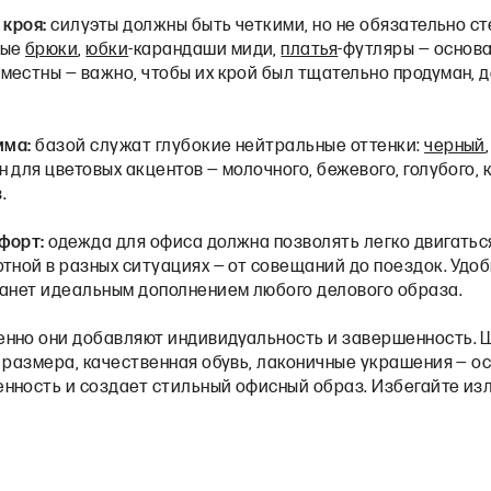
 кроя:
силуэты должны быть четкими, но не обязательно 
мые
брюки
,
юбки
-карандаши миди,
платья
-футляры — основа
естны — важно, чтобы их крой был тщательно продуман, да
мма:
базой служат глубокие нейтральные оттенки:
черный
н для цветовых акцентов — молочного, бежевого, голубого, 
з.
форт:
одежда для офиса должна позволять легко двигатьс
тной в разных ситуациях — от совещаний до поездок. Удо
танет идеальным дополнением любого делового образа.
енно они добавляют индивидуальность и завершенность. 
 размера, качественная обувь, лаконичные украшения — о
нность и создает стильный офисный образ. Избегайте из