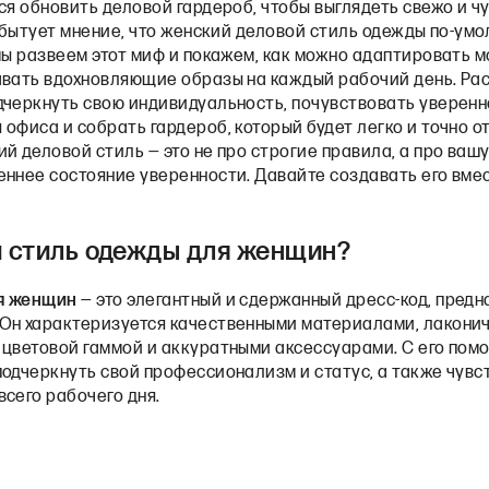
ся обновить деловой гардероб, чтобы выглядеть свежо и ч
о бытует мнение, что женский деловой стиль одежды по-у
мы развеем этот миф и покажем, как можно адаптировать 
авать вдохновляющие образы на каждый рабочий день. Ра
дчеркнуть свою индивидуальность, почувствовать уверенн
офиса и собрать гардероб, который будет легко и точно о
й деловой стиль — это не про строгие правила, а про вашу
еннее состояние уверенности. Давайте создавать его вмес
й стиль одежды для женщин?
я женщин
— это элегантный и сдержанный дресс-код, пред
Он характеризуется качественными материалами, лакони
 цветовой гаммой и аккуратными аксессуарами. С его по
одчеркнуть свой профессионализм и статус, а также чувс
всего рабочего дня.