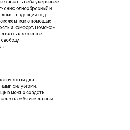
увствовать себя увереннее
молчанию однообразный и
модные тенденции под
сскажем, как с помощью
ость и комфорт. Поможем
тражать вас и ваше
 свободу,
те.
назначенный для
чными силуэтами,
мощью можно создать
твовать себя уверенно и