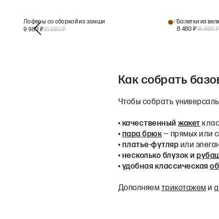
Лоферы со сборкой из замши
+
1
Балетки из вел
8 480
₽
16 980
9 980
₽
21 980
₽
Как собрать базо
Чтобы собрать универсаль
•
качественный
жакет
клас
•
пара брюк
— прямых или с
•
платье-футляр
или элега
•
несколько блузок и
руба
•
удобная классическая
об
Дополняем
трикотажем
и
а