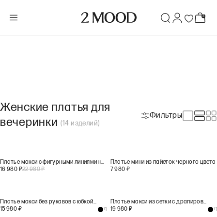
Женские платья для
Фильтры
вечеринки
(
14
изделий
)
Платье макси с фигурными линиями на юбке черного цвета
Платье мини из пайеток черного цвета
16 980
₽
22 980
₽
7 980
₽
Платье макси без рукавов с юбкой на запах черного цвета
Платье макси из сетки с драпировкой черного цвета
15 980
₽
19 980
₽
+
1
+
1