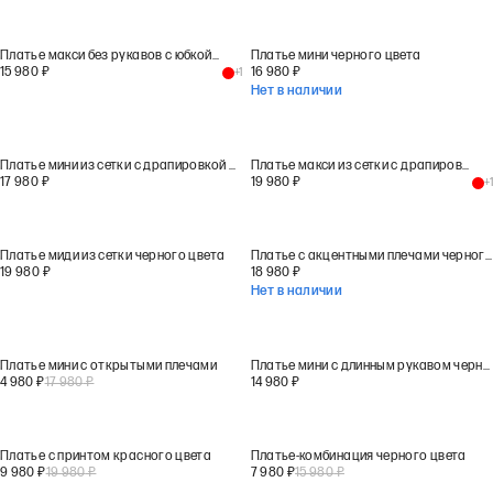
Платье макси без рукавов с юбкой на запах красного цвета
Платье мини черного цвета
15 980
₽
16 980
₽
+
1
Нет в наличии
Платье мини из сетки с драпировкой черного цвета
Платье макси из сетки с драпировкой красного цвета
17 980
₽
19 980
₽
+
1
Платье миди из сетки черного цвета
Платье с акцентными плечами черного цвета
19 980
₽
18 980
₽
Нет в наличии
Платье мини с открытыми плечами
Платье мини с длинным рукавом черного цвета
4 980
₽
17 980
₽
14 980
₽
Платье с принтом красного цвета
Платье-комбинация черного цвета
9 980
₽
19 980
₽
7 980
₽
15 980
₽