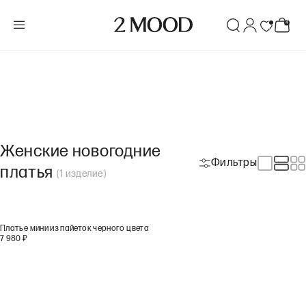
Женские новогодние
Фильтры
платья
(
1
изделие
)
Платье мини из пайеток черного цвета
7 980
₽